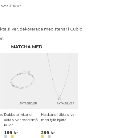
p över 300 kr
kta silver, dekorerade med stenar i Cubic
on
MATCHA MED
R
ÄKTA SILVER
ÄKTA SILVER
ed
Dubbelarmband i
Halsband i äkta silver
äkta silver med små
med fyllt hjärta
kulor
199 kr
299 kr