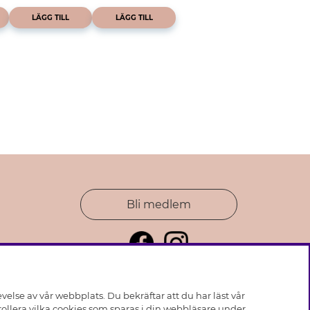
LÄGG TILL
LÄGG TILL
Bli medlem
else av vår webbplats. Du bekräftar att du har läst vår
ollera vilka cookies som sparas i din webbläsare under