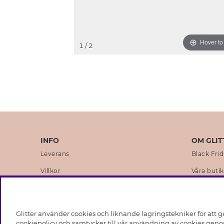
Hover t
1
/ 2
INFO
OM GLIT
Leverans
Black Fri
Villkor
Våra butik
Integritetspolicy
Varumärk
Cookies
Företagsh
Glitter använder cookies och liknande lagringstekniker för att g
Medlemsvillkor
Hållbarhe
cookiepolicy och samtycker till vår användning av cookies genom