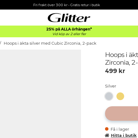
Fri frakt över 300 kr
•
Gratis retur i butik
25% på ALLA
örhängen*
Vid köp av 2 eller fler
Hoops i äkta silver med Cubic Zirconia, 2-pack
Hoops i äk
Zirconia, 2
499
kr
Silver
Få i lager
Hitta i butik