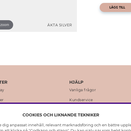
LÄGG TILL
o zoom
ÄKTA SILVER
TER
HJÄLP
day
Vanliga frågor
er
Kundservice
en
Retur & Ångra Köp
COOKIES OCH LIKNANDE TEKNIKER
istoria
Skötselråd äkta silver
e dig anpassat innehåll, relevant marknadsföring och en bättre upplev
t
Skötselråd skinnhandskar
 att klicka på "Godkänn och stäng". Du kan själv när som helst kontr