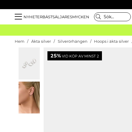
NYHETER
BÄSTSÄLJARE
SMYCKEN
Hem
Äkta silver
Silverörhängen
Hoops i äkta silver
25%
VID KÖP AV MINST 2