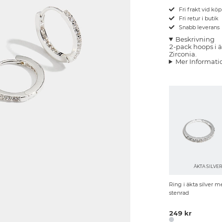
Fri frakt vid kö
Fri retur i butik
Snabb leverans
Beskrivning
2-pack hoops i ä
Zirconia.
Mer Informati
ÄKTA SILVE
Ring i äkta silver m
stenrad
249 kr