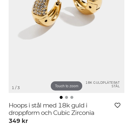
18K GULDPLÄTERAT
Touch to zoom
STÅL
1
/ 3
Hoops i stål med 18k guld i
droppform och Cubic Zirconia
349
kr