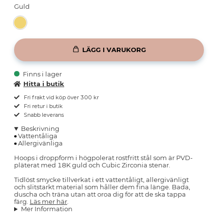
Guld
LÄGG I VARUKORG
Finns i lager
Hitta i butik
Fri frakt vid köp över 300 kr
Fri retur i butik
Snabb leverans
Beskrivning
Vattentåliga
Allergivänliga
Hoops i droppform i högpolerat rostfritt stål som är PVD-
pläterat med 18K guld och Cubic Zirconia stenar.
Tidlöst smycke tillverkat i ett vattentåligt, allergivänligt
och slitstarkt material som håller dem fina länge. Bada,
duscha och träna utan att oroa dig för att de ska tappa
färg.
Läs mer här
.
Mer Information