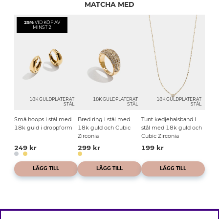
MATCHA MED
25%
VID KÖP AV
MINST 2
18K GULDPLÄTERAT
18K GULDPLÄTERAT
18K GULDPLÄTERAT
STÅL
STÅL
STÅL
Små hoops i stål med
Bred ring i stål med
Tunt kedjehalsband I
18k guld i droppform
18k guld och Cubic
stål med 18k guld och
Zirconia
Cubic Zirconia
249 kr
299 kr
199 kr
LÄGG TILL
LÄGG TILL
LÄGG TILL