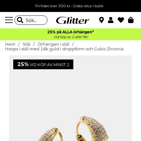
Fri frakt över 300 kr
•
Gratis retur i butik
25% på ALLA
örhängen*
Vid köp av 2 eller fler
Hem
Stål
Örhängen i stål
Hoops i stål med 18k guld i droppform och Cubic Zirconia
25%
VID KÖP AV MINST 2