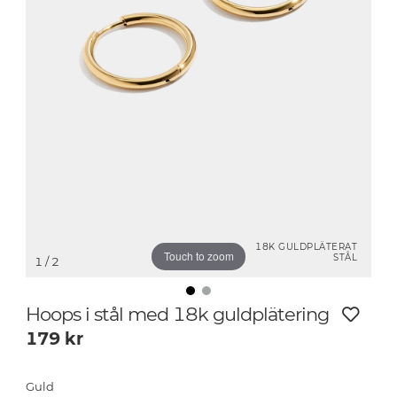
18K GULDPLÄTERAT
Touch to zoom
STÅL
1
/ 2
Hoops i stål med 18k guldplätering
179
kr
Guld