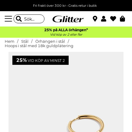
Fri frakt över 300 kr
•
Gratis retur i butik
25% på ALLA
örhängen*
Vid köp av 2 eller fler
Hem
Stål
Örhängen i stål
Hoops i stål med 18k guldplätering
25%
VID KÖP AV MINST 2