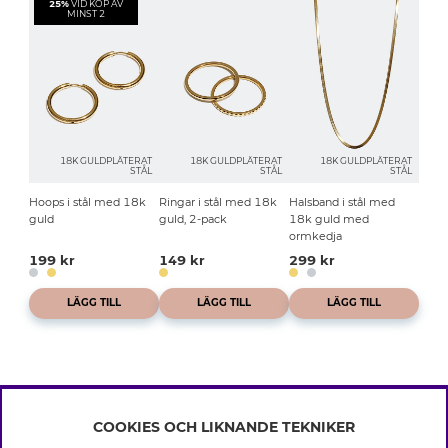
25%
VID KÖP AV
MINST 2
18K GULDPLÄTERAT
18K GULDPLÄTERAT
18K GULDPLÄTERAT
STÅL
STÅL
STÅL
Hoops i stål med 18k
Ringar i stål med 18k
Halsband i stål med
guld
guld, 2-pack
18k guld med
ormkedja
199 kr
149 kr
299 kr
LÄGG TILL
LÄGG TILL
LÄGG TILL
COOKIES OCH LIKNANDE TEKNIKER
INFO