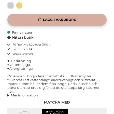
LÄGG I VARUKORG
Finns i lager
Hitta i butik
Fri frakt vid köp över 300 kr
Fri retur i butik
Snabb leverans
Beskrivning
Vattentåliga
Allergivänliga
Örhängen i högpolerat rostfritt stål. Tidlöst smycke
tillverkat i ett vattentåligt, allergivänligt och slitstarkt
material som håller dem fina länge. Bada, duscha och
träna utan att oroa dig för att de ska tappa färg.
Läs mer
här
.
Mer Information
MATCHA MED
25%
VID KÖP AV