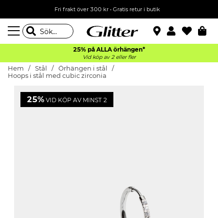
Fri frakt över 300 kr
•
Gratis retur i butik
25% på ALLA
örhängen*
Vid köp av 2 eller fler
Hem
Stål
Örhängen i stål
Hoops i stål med cubic zirconia
25%
VID KÖP AV MINST 2