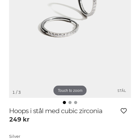
Touch to zoom
STÅL
1
/ 3
Hoops i stål med cubic zirconia
249
kr
Silver