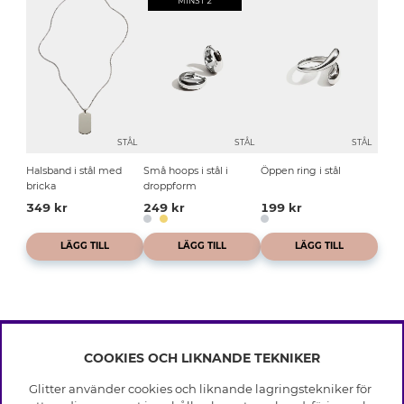
MINST 2
STÅL
STÅL
STÅL
Halsband i stål med
Små hoops i stål i
Öppen ring i stål
bricka
droppform
349 kr
249 kr
199 kr
LÄGG TILL
LÄGG TILL
LÄGG TILL
COOKIES OCH LIKNANDE TEKNIKER
INFO
Glitter använder cookies och liknande lagringstekniker för
Leverans