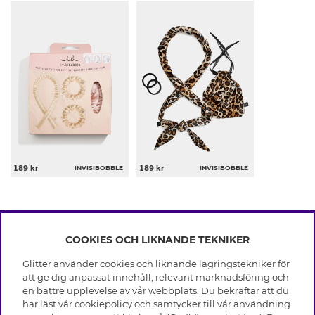
189 kr
INVISIBOBBLE
189 kr
INVISIBOBBLE
COOKIES OCH LIKNANDE TEKNIKER
INFO
Glitter använder cookies och liknande lagringstekniker för
Leverans
att ge dig anpassat innehåll, relevant marknadsföring och
OM GLITTER
Villkor
en bättre upplevelse av vår webbplats. Du bekräftar att du
Integritetspolicy
har läst vår cookiepolicy och samtycker till vår användning
Black Friday