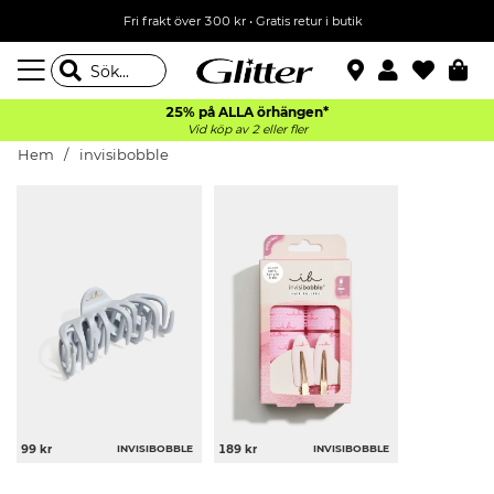
Fri frakt över 300 kr
•
Gratis retur i butik
25% på ALLA
örhängen*
Vid köp av 2 eller fler
Hem
invisibobble
99 kr
INVISIBOBBLE
189 kr
INVISIBOBBLE