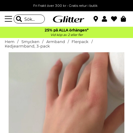
Fri frakt över 300 kr
•
Gratis retur i butik
25% på ALLA
örhängen*
Vid köp av 2 eller fler
Hem
Smycken
Armband
Flerpack
Kedjearmband, 3-pack