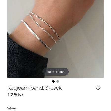
Touch to zoom
1
/ 2
Kedjearmband, 3-pack
129
kr
Silver