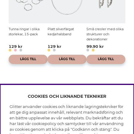
Tunna ringar i olika
Platt silverfärgat
Små creoler med olika
storlekar, 15-pack
kedjehalsband
strukturer och
dekorationer
129 kr
129 kr
99.90 kr
LÄGG TILL
LÄGG TILL
LÄGG TILL
COOKIES OCH LIKNANDE TEKNIKER
INFO
Glitter använder cookies och liknande lagringstekniker för
Leverans
att ge dig anpassat innehåll, relevant marknadsföring och
OM GLITTER
Villkor
en bättre upplevelse av vår webbplats. Du bekräftar att du
Integritetspolicy
har läst vår cookiepolicy och samtycker till vår användning
Black Friday
Cookies
av cookies genom att klicka på "Godkänn och stäng". Du
HJÄLP
Våra butiker