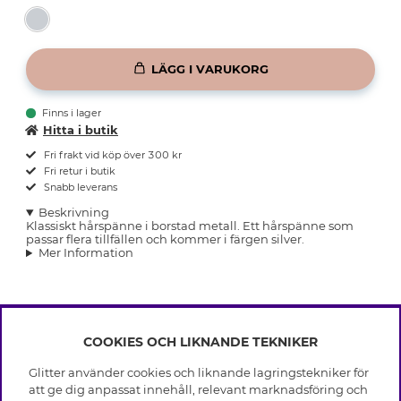
LÄGG I VARUKORG
Finns i lager
Hitta i butik
Fri frakt vid köp över 300 kr
Fri retur i butik
Snabb leverans
Beskrivning
Klassiskt hårspänne i borstad metall. Ett hårspänne som
passar flera tillfällen och kommer i färgen silver.
Mer Information
COOKIES OCH LIKNANDE TEKNIKER
INFO
Glitter använder cookies och liknande lagringstekniker för
Leverans
att ge dig anpassat innehåll, relevant marknadsföring och
OM GLITTER
Villkor