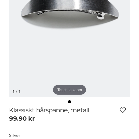
Touch to zoom
1
/ 1
Klassiskt hårspänne, metall
99.90
kr
Silver