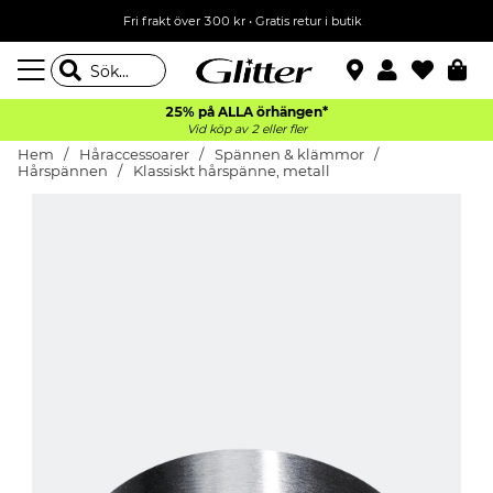
Fri frakt över 300 kr
•
Gratis retur i butik
25% på ALLA
örhängen*
Vid köp av 2 eller fler
Hem
Håraccessoarer
Spännen & klämmor
Hårspännen
Klassiskt hårspänne, metall