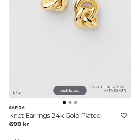
24K GULDPLÄTERAT
Touch to zoom
ÄKTA SILVER
1
/ 3
SAFIRA
Knot Earrings 24k Gold Plated
699
kr