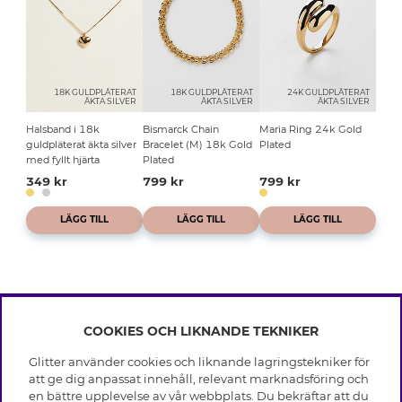
18K GULDPLÄTERAT
18K GULDPLÄTERAT
24K GULDPLÄTERAT
ÄKTA SILVER
ÄKTA SILVER
ÄKTA SILVER
Halsband i 18k
Bismarck Chain
Maria Ring 24k Gold
guldpläterat äkta silver
Bracelet (M) 18k Gold
Plated
med fyllt hjärta
Plated
349 kr
799 kr
799 kr
LÄGG TILL
LÄGG TILL
LÄGG TILL
COOKIES OCH LIKNANDE TEKNIKER
INFO
Glitter använder cookies och liknande lagringstekniker för
Leverans
att ge dig anpassat innehåll, relevant marknadsföring och
OM GLITTER
Villkor
en bättre upplevelse av vår webbplats. Du bekräftar att du