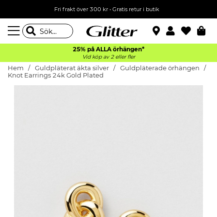
Fri frakt över 300 kr
•
Gratis retur i butik
25% på ALLA
örhängen*
Vid köp av 2 eller fler
Hem
Guldpläterat äkta silver
Guldpläterade örhängen
Knot Earrings 24k Gold Plated