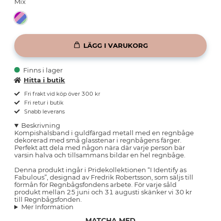
Mix
LÄGG I VARUKORG
Finns i lager
Hitta i butik
Fri frakt vid köp över 300 kr
Fri retur i butik
Snabb leverans
Beskrivning
Kompishalsband i guldfärgad metall med en regnbåge
dekorerad med små glasstenar i regnbågens färger.
Perfekt att dela med någon nära där varje person bär
varsin halva och tillsammans bildar en hel regnbåge.
Denna produkt ingår i Pridekollektionen “I Identify as
Fabulous”, designad av Fredrik Robertsson, som säljs till
förmån för Regnbågsfondens arbete. För varje såld
produkt mellan 25 juni och 31 augusti skänker vi 30 kr
till Regnbågsfonden.
Mer Information
MATCHA MED