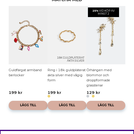
25%
VID KÖP AV
MINST 2
18K GULDPLÄTERAT
ÄKTA SILVER
Guldfärgat armband
Ring i 18k guldpläterat
Örhängen med
berlocker
äkta silver med vågig
blommor och
form
droppformade
glasstenar
199 kr
199 kr
129 kr
LÄGG TILL
LÄGG TILL
LÄGG TILL