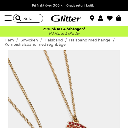
Fri frakt över 300 kr
•
Gratis retur i butik
25% på ALLA
örhängen*
Vid köp av 2 eller fler
Hem
Smycken
Halsband
Halsband med hänge
Kompishalsband med regnbåge