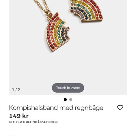
Touch to zoom
1
/ 2
Kompishalsband med regnbåge
149
kr
GLITTER X REGNBÅGSFONDEN