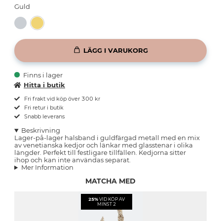
Guld
LÄGG I VARUKORG
Finns i lager
Hitta i butik
Fri frakt vid köp över 300 kr
Fri retur i butik
Snabb leverans
Beskrivning
Lager-på-lager halsband i guldfärgad metall med en mix
av venetianska kedjor och länkar med glasstenar i olika
längder. Perfekt till festligare tillfällen. Kedjorna sitter
ihop och kan inte användas separat.
Mer Information
MATCHA MED
25%
VID KÖP AV
MINST 2