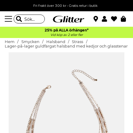
Fri frakt över 300 kr
•
Gratis retur i butik
25% på ALLA
örhängen*
Vid köp av 2 eller fler
Hem
Smycken
Halsband
Strass
Lager-på-lager guldfärgat halsband med kedjor och glasstenar