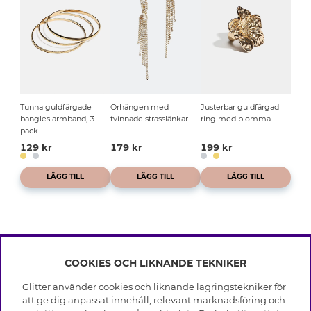
Tunna guldfärgade
Örhängen med
Justerbar guldfärgad
bangles armband, 3-
tvinnade strasslänkar
ring med blomma
pack
129 kr
179 kr
199 kr
LÄGG TILL
LÄGG TILL
LÄGG TILL
COOKIES OCH LIKNANDE TEKNIKER
INFO
Glitter använder cookies och liknande lagringstekniker för
Leverans
att ge dig anpassat innehåll, relevant marknadsföring och
OM GLITTER
Villkor