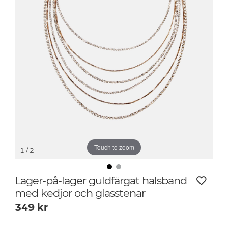
Touch to zoom
1
/ 2
Lager-på-lager guldfärgat halsband
med kedjor och glasstenar
349
kr