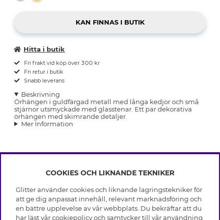
Hitta i butik
Fri frakt vid köp över 300 kr
Fri retur i butik
Snabb leverans
Beskrivning
Örhängen i guldfärgad metall med långa kedjor och små
stjärnor utsmyckade med glasstenar. Ett par dekorativa
örhängen med skimrande detaljer.
Mer Information
COOKIES OCH LIKNANDE TEKNIKER
INFO
Glitter använder cookies och liknande lagringstekniker för
Leverans
att ge dig anpassat innehåll, relevant marknadsföring och
OM GLITTER
Villkor
en bättre upplevelse av vår webbplats. Du bekräftar att du
Integritetspolicy
har läst vår cookiepolicy och samtycker till vår användning
Black Friday