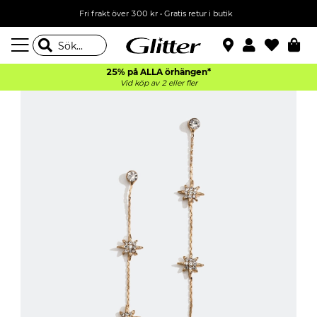
Fri frakt över 300 kr
•
Gratis retur i butik
25% på ALLA
örhängen*
Vid köp av 2 eller fler