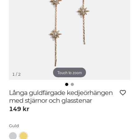
Touch to zoom
1
/ 2
Långa guldfärgade kedjeörhängen
med stjärnor och glasstenar
149
kr
Guld