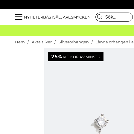
NYHETER
BÄSTSÄLJARE
SMYCKEN
Hem
Äkta silver
Silverörhängen
Långa örhängen i äk
25%
VID KÖP AV MINST 2