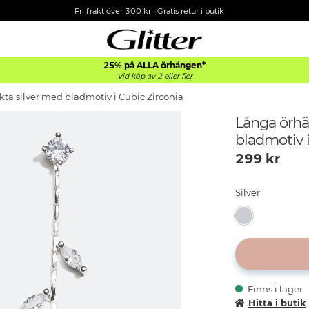
Fri frakt över 300 kr
•
Gratis retur i butik
25% på ALLA
örhängen*
Vid köp av 2 eller fler
ta silver med bladmotiv i Cubic Zirconia
Långa örhä
bladmotiv i
299
kr
Silver
Finns i lager
Hitta i butik