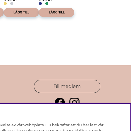
LÄGG TILL
LÄGG TILL
Bli medlem
else av vår webbplats. Du bekräftar att du har läst vår
ollera vilka cookies som sparas i din webbläsare under