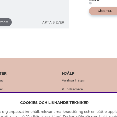
LÄGG TILL
o zoom
ÄKTA SILVER
TER
HJÄLP
day
Vanliga frågor
er
Kundservice
en
Retur & Ångra Köp
COOKIES OCH LIKNANDE TEKNIKER
istoria
Skötselråd äkta silver
e dig anpassat innehåll, relevant marknadsföring och en bättre upplev
t
Skötselråd skinnhandskar
 att klicka på "Godkänn och stäng". Du kan själv när som helst kontr