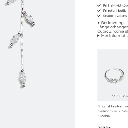
Fri frakt vid kö
Fri retur i butik
Snabb leverans
Beskrivning
Långa örhängen 
Cubic Zirconia st
Mer Informati
ÄKTA SILVE
Ring i äkta silver m
bladmotiv och Cubi
Zirconia
249 kr