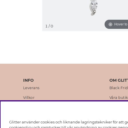
Hover t
1
/ 0
INFO
OM GLIT
Leverans
Black Fri
Villkor
Våra butik
Integritetspolicy
Varumärk
Cookies
Företagsh
Glitter använder cookies och liknande lagringstekniker för att g
Medlemsvillkor
Hållbarhe
cookiepolicy och samtycker till vår användning av cookies genom