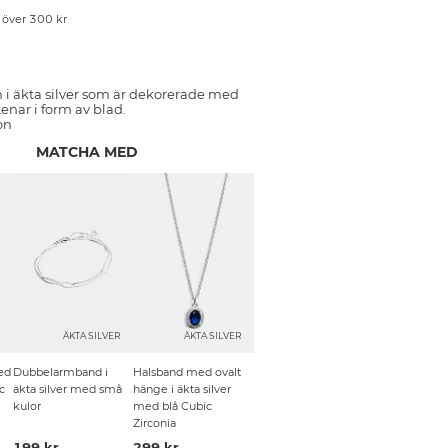
p över 300 kr
i äkta silver som är dekorerade med
enar i form av blad.
on
MATCHA MED
R
ÄKTA SILVER
ÄKTA SILVER
ed
Dubbelarmband i
Halsband med ovalt
c
äkta silver med små
hänge i äkta silver
kulor
med blå Cubic
Zirconia
199 kr
299 kr