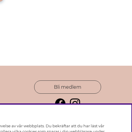
Bli medlem
else av vår webbplats. Du bekräftar att du har läst vår
ollera vilka cookies som sparas i din webbläsare under