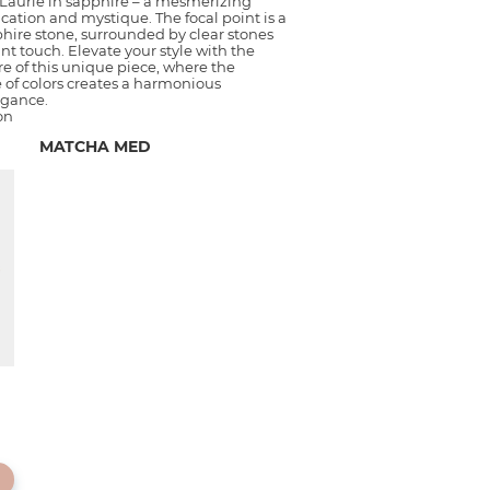
 Laurie in sapphire – a mesmerizing
ication and mystique. The focal point is a
hire stone, surrounded by clear stones
ant touch. Elevate your style with the
e of this unique piece, where the
 of colors creates a harmonious
egance.
on
MATCHA MED