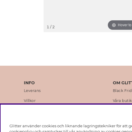
Hover t
1
/ 2
INFO
OM GLIT
Leverans
Black Fri
Villkor
Våra butik
Integritetspolicy
Varumärk
Cookies
Företagsh
Glitter använder cookies och liknande lagringstekniker för att g
Medlemsvillkor
Hållbarhe
cookiepolicy och samtycker till vår användning av cookies genom