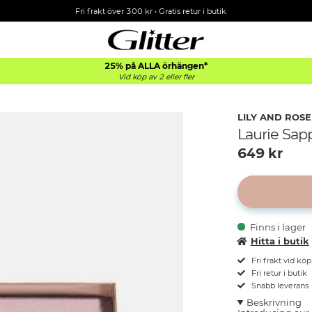
Fri frakt över 300 kr
•
Gratis retur i butik
25% på ALLA
örhängen*
Vid köp av 2 eller fler
LILY AND ROSE
Laurie Sap
649
kr
Finns i lager
Hitta i butik
Fri frakt vid kö
Fri retur i butik
Snabb leverans
Beskrivning