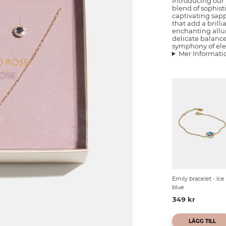
Introducing our
blend of sophist
captivating sapp
that add a brilli
enchanting allur
delicate balance
symphony of el
Mer Informati
Emily bracelet - Ice
blue
349 kr
LÄGG TILL