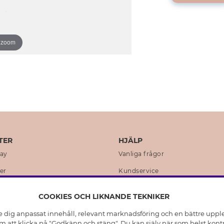
o zoom
TER
HJÄLP
day
Vanliga frågor
er
Kundservice
en
Retur & Ångra Köp
COOKIES OCH LIKNANDE TEKNIKER
istoria
Skötselråd äkta silver
e dig anpassat innehåll, relevant marknadsföring och en bättre upplev
t
Skötselråd skinnhandskar
 att klicka på "Godkänn och stäng". Du kan själv när som helst kontr