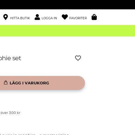
HITTA BUTIK
LOGGA IN
FAVORITER
phie set
LÄGG I VARUKORG
p över 300 kr