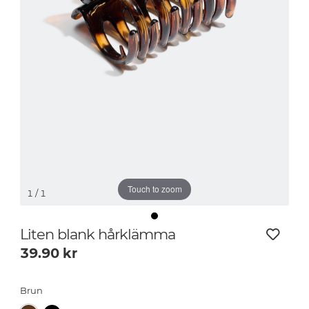
Touch to zoom
1
/ 1
Liten blank hårklämma
39.90
kr
Brun