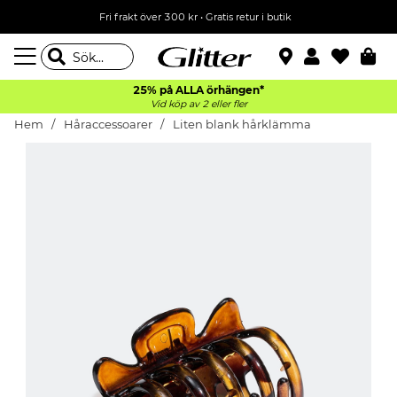
Fri frakt över 300 kr
•
Gratis retur i butik
25% på ALLA
örhängen*
Vid köp av 2 eller fler
Hem
Håraccessoarer
Liten blank hårklämma