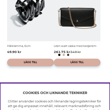
Hårklämma, 6cm
Liten svart väska med kedjerem
49.90 kr
261.75 kr
349 kr
LÄGG TILL
LÄGG TILL
COOKIES OCH LIKNANDE TEKNIKER
INFO
Glitter använder cookies och liknande lagringstekniker för
Leverans
att ge dig anpassat innehåll, relevant marknadsföring och
OM GLITTER
Villkor