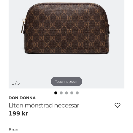
Touch to zoom
1
/ 5
DON DONNA
Liten mönstrad necessär
199
kr
Brun