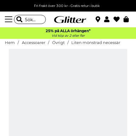
Fri frakt över 300 kr
•
Gratis retur i butik
25% på ALLA
örhängen*
Vid köp av 2 eller fler
Hem
Accessoarer
Övrigt
Liten mönstrad necessär