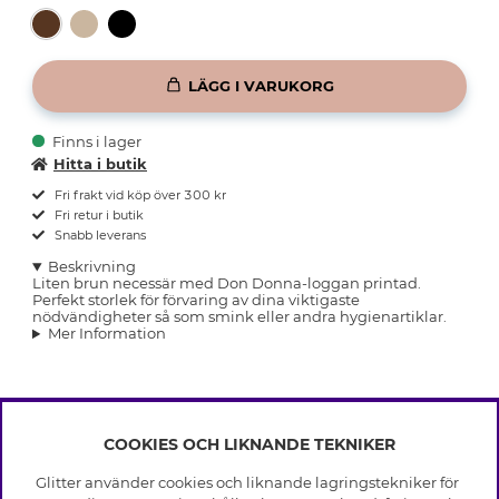
LÄGG I VARUKORG
Finns i lager
Hitta i butik
Fri frakt vid köp över 300 kr
Fri retur i butik
Snabb leverans
Beskrivning
Liten brun necessär med Don Donna-loggan printad.
Perfekt storlek för förvaring av dina viktigaste
nödvändigheter så som smink eller andra hygienartiklar.
Mer Information
COOKIES OCH LIKNANDE TEKNIKER
INFO
Glitter använder cookies och liknande lagringstekniker för
Leverans