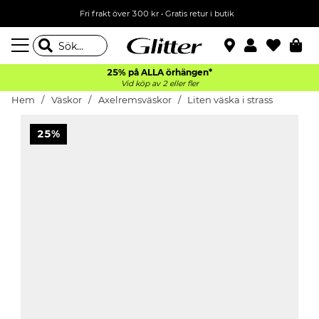
Fri frakt över 300 kr
•
Gratis retur i butik
25% på ALLA
örhängen*
Vid köp av 2 eller fler
Hem
Väskor
Axelremsväskor
Liten väska i strass
25%