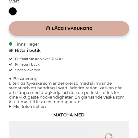
Svart
LÄGG I VARUKORG
Finns i lager
Hitta i butik
Fri frakt vid köp över 300 kr
Fri retur i butik
Snabb leverans
Beskrivning
Liten partyväska som är dekorerad med skimrande
stenar och ett handtag i svart läderimitation. Väskan går
att stänga med dragkedja och är i en perfekt storlek för
dina viktigaste nödvändigheter. En glänsande väska som
är ultimat till fest och middagar ute.
Mer Information
MATCHA MED