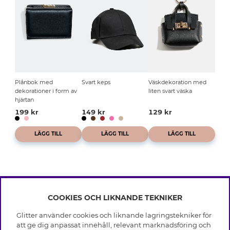
Plånbok med
Svart keps
Väskdekoration med
dekorationer i form av
liten svart väska
hjärtan
199 kr
149 kr
129 kr
LÄGG TILL
LÄGG TILL
LÄGG TILL
COOKIES OCH LIKNANDE TEKNIKER
INFO
Glitter använder cookies och liknande lagringstekniker för
Leverans
att ge dig anpassat innehåll, relevant marknadsföring och
OM GLITTER
Villkor