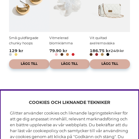
Små guldfärgade
Vitmelerad
Vit quiltad
chunky hoops
blomklämma
axelremsväska
129 kr
79.90 kr
186.75 kr
249 kr
LÄGG TILL
LÄGG TILL
LÄGG TILL
COOKIES OCH LIKNANDE TEKNIKER
INFO
Glitter använder cookies och liknande lagringstekniker för
Leverans
att ge dig anpassat innehåll, relevant marknadsföring och
OM GLITTER
Villkor
en bättre upplevelse av vår webbplats. Du bekräftar att du
Integritetspolicy
har läst vår cookiepolicy och samtycker till vår användning
Black Friday
Cookies
av cookies genom att klicka på "Godkänn och stäng". Du
HJÄLP
Våra butiker