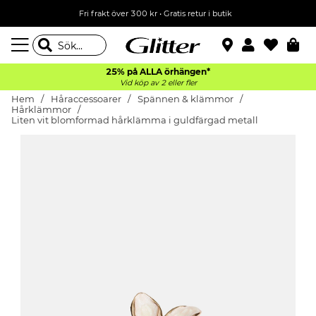
Fri frakt över 300 kr
•
Gratis retur i butik
25% på ALLA
örhängen*
Vid köp av 2 eller fler
Hem
Håraccessoarer
Spännen & klämmor
Hårklämmor
Liten vit blomformad hårklämma i guldfärgad metall