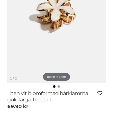
Touch to zoom
1
/ 2
Liten vit blomformad hårklämma i
guldfärgad metall
69.90
kr