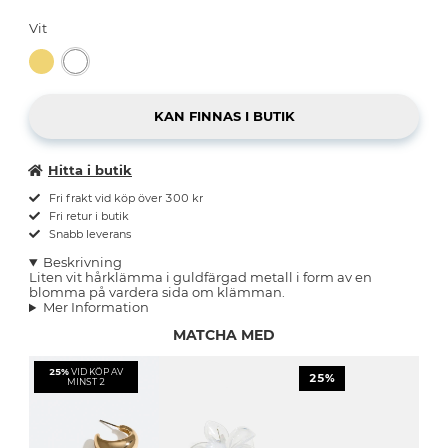
Vit
Hitta i butik
Fri frakt vid köp över 300 kr
Fri retur i butik
Snabb leverans
Beskrivning
Liten vit hårklämma i guldfärgad metall i form av en
blomma på vardera sida om klämman.
Mer Information
MATCHA MED
25%
VID KÖP AV
25%
MINST 2