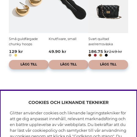
Små guldfärgade
Knutfixare, small
Svart quiltad
chunky hoops
axelremsväska
129 kr
49.90 kr
186.75 kr
249 kr
LÄGG TILL
LÄGG TILL
LÄGG TILL
COOKIES OCH LIKNANDE TEKNIKER
INFO
Glitter använder cookies och liknande lagringstekniker för
Leverans
att ge dig anpassat innehåll, relevant marknadsföring och
OM GLITTER
Villkor
en bättre upplevelse av vår webbplats. Du bekräftar att du
Integritetspolicy
har läst vår cookiepolicy och samtycker till vår användning
Black Friday
Cookies
av cookies genom att klicka på "Godkänn och stäng". Du