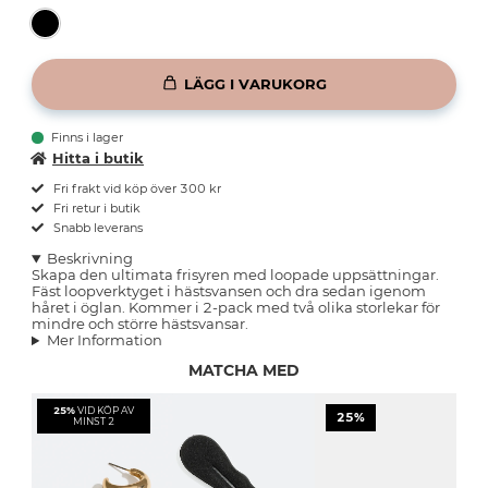
LÄGG I VARUKORG
Finns i lager
Hitta i butik
Fri frakt vid köp över 300 kr
Fri retur i butik
Snabb leverans
Beskrivning
Skapa den ultimata frisyren med loopade uppsättningar.
Fäst loopverktyget i hästsvansen och dra sedan igenom
håret i öglan. Kommer i 2-pack med två olika storlekar för
mindre och större hästsvansar.
Mer Information
MATCHA MED
25%
VID KÖP AV
25%
MINST 2