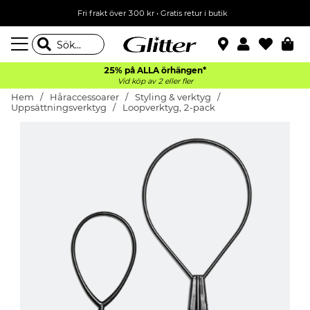
Fri frakt över 300 kr
•
Gratis retur i butik
25% på ALLA
örhängen*
Vid köp av 2 eller fler
Hem
Håraccessoarer
Styling & verktyg
Uppsättningsverktyg
Loopverktyg, 2-pack