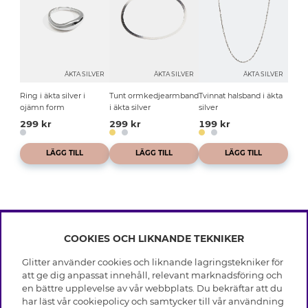
ÄKTA SILVER
ÄKTA SILVER
ÄKTA SILVER
Ring i äkta silver i
Tunt ormkedjearmband
Tvinnat halsband i äkta
ojämn form
i äkta silver
silver
299 kr
299 kr
199 kr
LÄGG TILL
LÄGG TILL
LÄGG TILL
COOKIES OCH LIKNANDE TEKNIKER
INFO
Glitter använder cookies och liknande lagringstekniker för
Leverans
att ge dig anpassat innehåll, relevant marknadsföring och
OM GLITTER
Villkor
en bättre upplevelse av vår webbplats. Du bekräftar att du
Integritetspolicy
har läst vår cookiepolicy och samtycker till vår användning
Black Friday