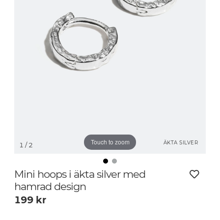
Touch to zoom
ÄKTA SILVER
1
/ 2
Mini hoops i äkta silver med
hamrad design
199
kr