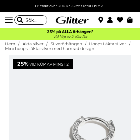
Fri frakt över 300 kr
•
Gratis retur i butik
25% på ALLA
örhängen*
Vid köp av 2 eller fler
Hem
Äkta silver
Silverörhängen
Hoops i äkta silver
Mini hoops i äkta silver med hamrad design
25%
VID KÖP AV MINST 2