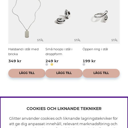
STÅL
STÅL
STÅL
Halsband i stål med
Små hoops i stål i
Öppen ring i stål
bricka
droppform
349 kr
249 kr
199 kr
LÄGG TILL
LÄGG TILL
LÄGG TILL
COOKIES OCH LIKNANDE TEKNIKER
INFO
Glitter använder cookies och liknande lagringstekniker för
Leverans
att ge dig anpassat innehåll, relevant marknadsföring och
OM GLITTER
Villkor