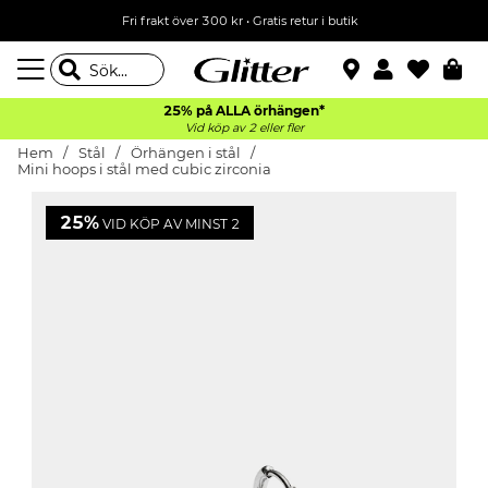
Fri frakt över 300 kr
•
Gratis retur i butik
25% på ALLA
örhängen*
Vid köp av 2 eller fler
Hem
Stål
Örhängen i stål
Mini hoops i stål med cubic zirconia
25%
VID KÖP AV MINST 2