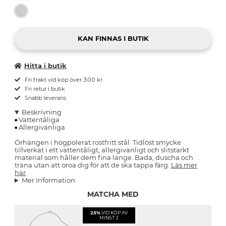
Hitta i butik
Fri frakt vid köp över 300 kr
Fri retur i butik
Snabb leverans
Beskrivning
Vattentåliga
Allergivänliga
Örhängen i högpolerat rostfritt stål. Tidlöst smycke
tillverkat i ett vattentåligt, allergivänligt och slitstarkt
material som håller dem fina länge. Bada, duscha och
träna utan att oroa dig för att de ska tappa färg.
Läs mer
här
.
Mer Information
MATCHA MED
25%
VID KÖP AV
MINST 2