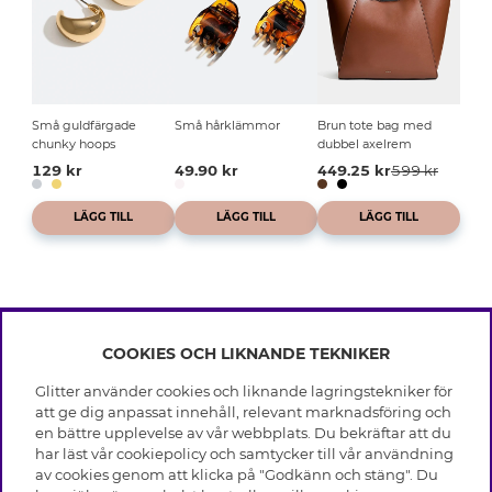
Små guldfärgade
Små hårklämmor
Brun tote bag med
chunky hoops
dubbel axelrem
129 kr
49.90 kr
449.25 kr
599 kr
LÄGG TILL
LÄGG TILL
LÄGG TILL
COOKIES OCH LIKNANDE TEKNIKER
INFO
Glitter använder cookies och liknande lagringstekniker för
Leverans
att ge dig anpassat innehåll, relevant marknadsföring och
OM GLITTER
Villkor
en bättre upplevelse av vår webbplats. Du bekräftar att du
Integritetspolicy
har läst vår cookiepolicy och samtycker till vår användning
Black Friday
Cookies
av cookies genom att klicka på "Godkänn och stäng". Du
HJÄLP
Våra butiker