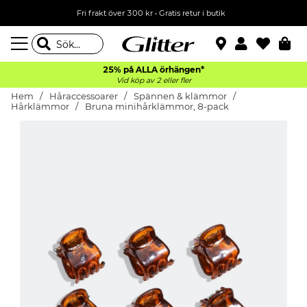
Fri frakt över 300 kr
•
Gratis retur i butik
25% på ALLA
örhängen*
Vid köp av 2 eller fler
Hem
Håraccessoarer
Spännen & klämmor
Hårklämmor
Bruna minihårklämmor, 8-pack