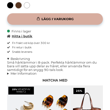
LÄGG I VARUKORG
Finns i lager
Hitta i butik
Fri frakt vid köp över 300 kr
Fri retur i butik
Snabb leverans
Beskrivning
Små hårklämmor i 8-pack. Perfekta hårklämmor om du
bara vill sätta upp delar av håret, eller använda flera
samtidigt för en snygg 90-tals look.
Mer Information
MATCHA MED
25%
VID KÖP AV
25%
MINST 2