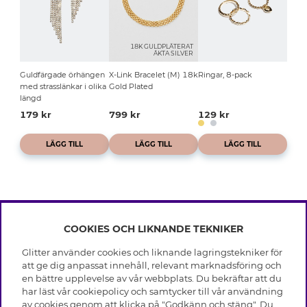
18K GULDPLÄTERAT
ÄKTA SILVER
Guldfärgade örhängen
X-Link Bracelet (M) 18k
Ringar, 8-pack
med strasslänkar i olika
Gold Plated
längd
179 kr
799 kr
129 kr
LÄGG TILL
LÄGG TILL
LÄGG TILL
COOKIES OCH LIKNANDE TEKNIKER
INFO
Glitter använder cookies och liknande lagringstekniker för
Leverans
att ge dig anpassat innehåll, relevant marknadsföring och
OM GLITTER
Villkor
en bättre upplevelse av vår webbplats. Du bekräftar att du
Integritetspolicy
har läst vår cookiepolicy och samtycker till vår användning
Black Friday
Cookies
av cookies genom att klicka på "Godkänn och stäng". Du