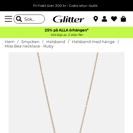
Fri frakt över 300 kr
•
Gratis retur i butik
25% på ALLA
örhängen*
Vid köp av 2 eller fler
Hem
Smycken
Halsband
Halsband med hänge
Miss Bea necklace - Ruby