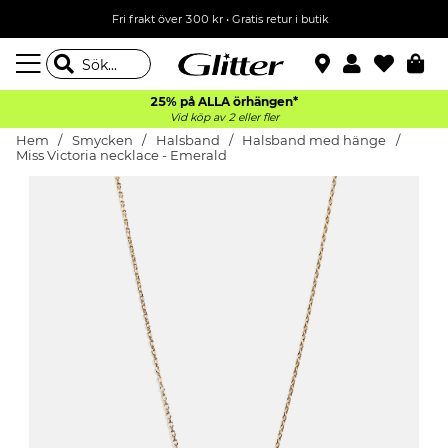
Fri frakt över 300 kr
•
Gratis retur i butik
25% på ALLA
örhängen*
Vid köp av 2 eller fler
Hem
Smycken
Halsband
Halsband med hänge
Miss Victoria necklace - Emerald