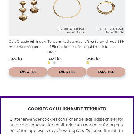
18K GULDPLÄTERAT
18K GULDPLÄTERAT
ÄKTA SILVER
ÄKTA SILVER
Guldfärgade örhängen
Tunt ormkedjearmband
Ring förgylld med 18k
med snäckhängen
i 18k guldpläterat äkta
guld med stenrad
silver
149 kr
349 kr
299 kr
LÄGG TILL
LÄGG TILL
LÄGG TILL
COOKIES OCH LIKNANDE TEKNIKER
INFO
Glitter använder cookies och liknande lagringstekniker för
Leverans
att ge dig anpassat innehåll, relevant marknadsföring och
OM GLITTER
Villkor
en bättre upplevelse av vår webbplats. Du bekräftar att du