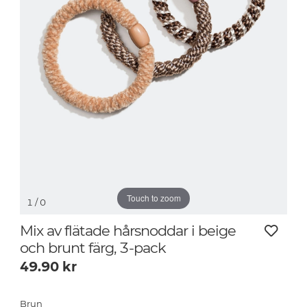
Touch to zoom
1
/ 0
Mix av flätade hårsnoddar i beige
och brunt färg, 3-pack
49.90
kr
Brun