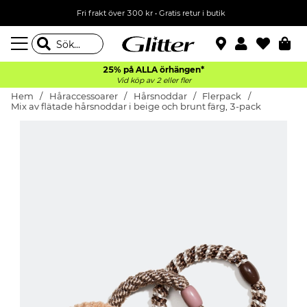
Fri frakt över 300 kr
•
Gratis retur i butik
25% på ALLA
örhängen*
Vid köp av 2 eller fler
Hem
Håraccessoarer
Hårsnoddar
Flerpack
Mix av flätade hårsnoddar i beige och brunt färg, 3-pack