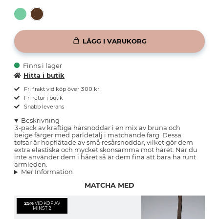
LÄGG I VARUKORG
Finns i lager
Hitta i butik
Fri frakt vid köp över 300 kr
Fri retur i butik
Snabb leverans
Beskrivning
3-pack av kraftiga hårsnoddar i en mix av bruna och
beige färger med pärldetalj i matchande färg. Dessa
tofsar är hopflätade av små resårsnoddar, vilket gör dem
extra elastiska och mycket skonsamma mot håret. När du
inte använder dem i håret så är dem fina att bara ha runt
armleden.
Mer Information
MATCHA MED
25%
VID KÖP AV
MINST 2