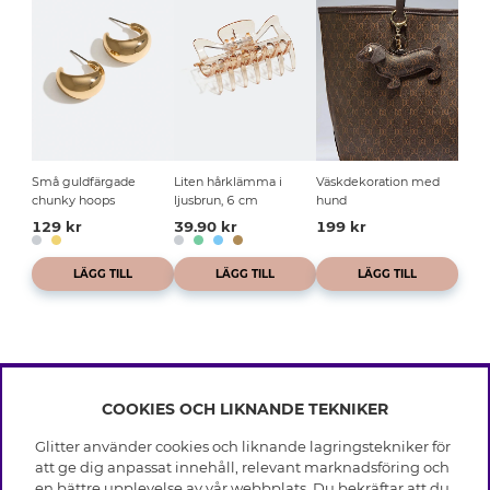
Små guldfärgade
Liten hårklämma i
Väskdekoration med
chunky hoops
ljusbrun, 6 cm
hund
129 kr
39.90 kr
199 kr
LÄGG TILL
LÄGG TILL
LÄGG TILL
COOKIES OCH LIKNANDE TEKNIKER
INFO
Glitter använder cookies och liknande lagringstekniker för
Leverans
att ge dig anpassat innehåll, relevant marknadsföring och
OM GLITTER
Villkor
en bättre upplevelse av vår webbplats. Du bekräftar att du