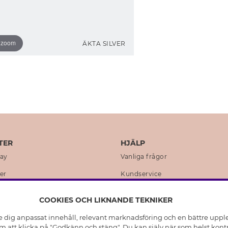
o zoom
ÄKTA SILVER
TER
HJÄLP
day
Vanliga frågor
er
Kundservice
en
Retur & Ångra Köp
COOKIES OCH LIKNANDE TEKNIKER
istoria
Skötselråd äkta silver
e dig anpassat innehåll, relevant marknadsföring och en bättre upplev
t
Skötselråd skinnhandskar
 att klicka på "Godkänn och stäng". Du kan själv när som helst kontr