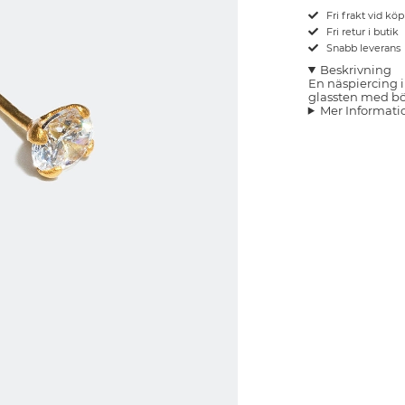
Fri frakt vid kö
Fri retur i butik
Snabb leverans
Beskrivning
En näspiercing i
glassten med böj
Mer Informati