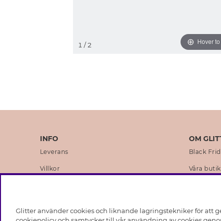
Hover t
1
/ 2
INFO
OM GLIT
Leverans
Black Fri
Villkor
Våra butik
Integritetspolicy
Varumärk
Cookies
Företagsh
Glitter använder cookies och liknande lagringstekniker för att g
Medlemsvillkor
Hållbarhe
cookiepolicy och samtycker till vår användning av cookies genom