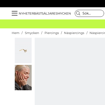
NYHETER
BÄSTSÄLJARE
SMYCKEN
Hem
Smycken
Piercings
Näspiercings
Näspiercin