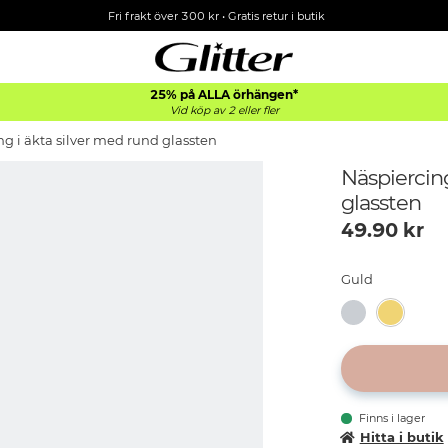
Fri frakt över 300 kr
•
Gratis retur i butik
25% på ALLA
örhängen*
Vid köp av 2 eller fler
g i äkta silver med rund glassten
Näspiercing
glassten
49.90
kr
Guld
Finns i lager
Hitta i butik