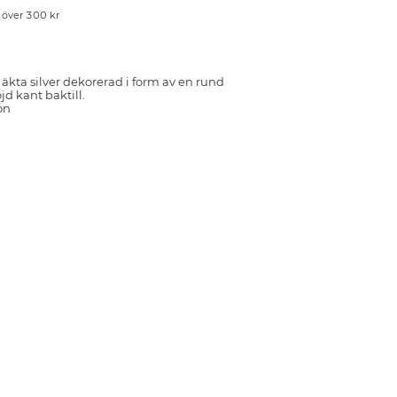
p över 300 kr
 äkta silver dekorerad i form av en rund
d kant baktill.
on