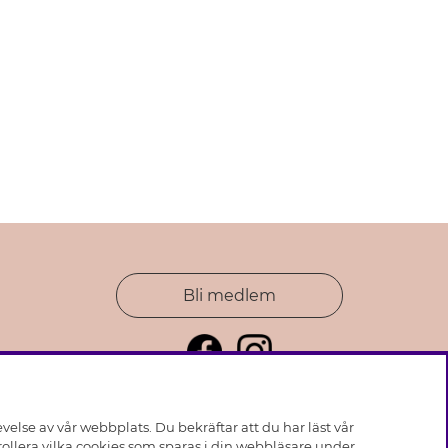
Bli medlem
else av vår webbplats. Du bekräftar att du har läst vår
ollera vilka cookies som sparas i din webbläsare under