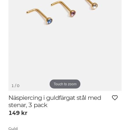
Touch to zoom
1
/ 0
Näspiercing i guldfärgat stål med
stenar, 3 pack
149
kr
Guld