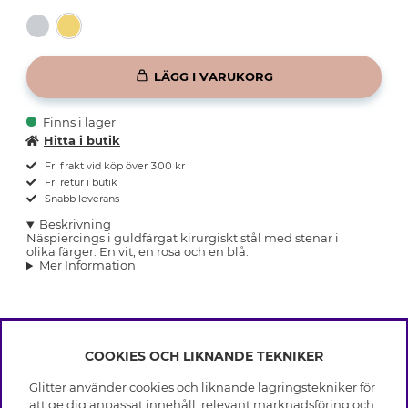
LÄGG I VARUKORG
Finns i lager
Hitta i butik
Fri frakt vid köp över 300 kr
Fri retur i butik
Snabb leverans
Beskrivning
Näspiercings i guldfärgat kirurgiskt stål med stenar i
olika färger. En vit, en rosa och en blå.
Mer Information
COOKIES OCH LIKNANDE TEKNIKER
INFO
Glitter använder cookies och liknande lagringstekniker för
Leverans
att ge dig anpassat innehåll, relevant marknadsföring och