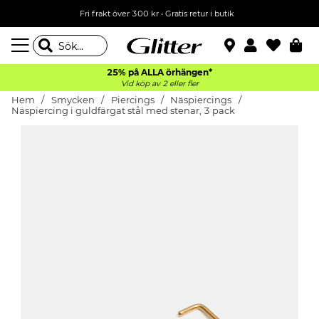
Fri frakt över 300 kr
•
Gratis retur i butik
25% på ALLA
örhängen*
Vid köp av 2 eller fler
Hem
Smycken
Piercings
Näspiercings
Näspiercing i guldfärgat stål med stenar, 3 pack