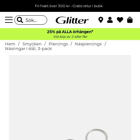
Fri frakt över 300 kr
•
Gratis retur i butik
25% på ALLA
örhängen*
Vid köp av 2 eller fler
Hem
Smycken
Piercings
Näspiercings
Näsringar i stål, 3-pack