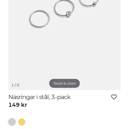
Touch to zoom
1
/ 0
Näsringar i stål, 3-pack
149
kr