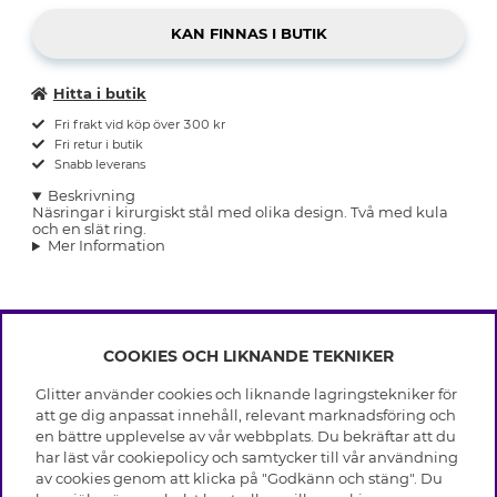
Hitta i butik
Fri frakt vid köp över 300 kr
Fri retur i butik
Snabb leverans
Beskrivning
Näsringar i kirurgiskt stål med olika design. Två med kula
och en slät ring.
Mer Information
COOKIES OCH LIKNANDE TEKNIKER
INFO
Glitter använder cookies och liknande lagringstekniker för
Leverans
att ge dig anpassat innehåll, relevant marknadsföring och
OM GLITTER
Villkor
en bättre upplevelse av vår webbplats. Du bekräftar att du
Integritetspolicy
har läst vår cookiepolicy och samtycker till vår användning
Black Friday
Cookies
av cookies genom att klicka på "Godkänn och stäng". Du
HJÄLP
Våra butiker