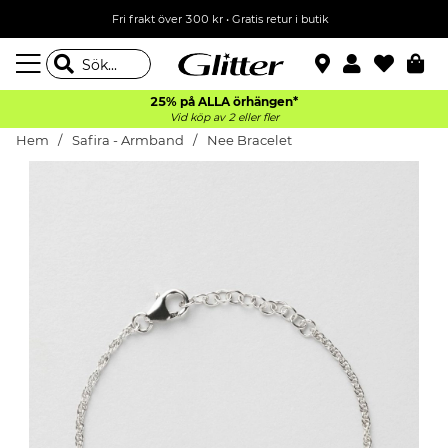
Fri frakt över 300 kr
•
Gratis retur i butik
25% på ALLA
örhängen*
Vid köp av 2 eller fler
Hem
Safira - Armband
Nee Bracelet