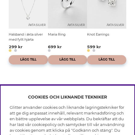
ÄKTA SILVER
ÄKTA SILVER
ÄKTA SILVER
Halsband i äkta silver
Maria Ring
Knot Earrings
med fyllt hjärta
299 kr
699 kr
599 kr
LÄGG TILL
LÄGG TILL
LÄGG TILL
COOKIES OCH LIKNANDE TEKNIKER
INFO
Glitter använder cookies och liknande lagringstekniker för
Leverans
att ge dig anpassat innehåll, relevant marknadsföring och
OM GLITTER
Villkor
en bättre upplevelse av vår webbplats. Du bekräftar att du
Integritetspolicy
har läst vår cookiepolicy och samtycker till vår användning
Black Friday
Cookies
av cookies genom att klicka på "Godkänn och stäng". Du
HJÄLP
Våra butiker