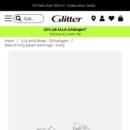
Fri frakt över 300 kr
•
Gratis retur i butik
25% på ALLA
örhängen*
Vid köp av 2 eller fler
Hem
Lily and Rose - Örhängen
New Emily pearl earrings - Ivory