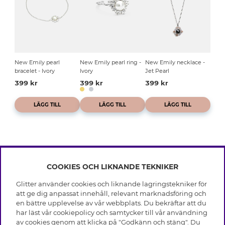
New Emily pearl
New Emily pearl ring -
New Emily necklace -
bracelet - Ivory
Ivory
Jet Pearl
399 kr
399 kr
399 kr
LÄGG TILL
LÄGG TILL
LÄGG TILL
COOKIES OCH LIKNANDE TEKNIKER
INFO
Glitter använder cookies och liknande lagringstekniker för
Leverans
att ge dig anpassat innehåll, relevant marknadsföring och
OM GLITTER
Villkor
en bättre upplevelse av vår webbplats. Du bekräftar att du
Integritetspolicy
har läst vår cookiepolicy och samtycker till vår användning
Black Friday
Cookies
av cookies genom att klicka på "Godkänn och stäng". Du