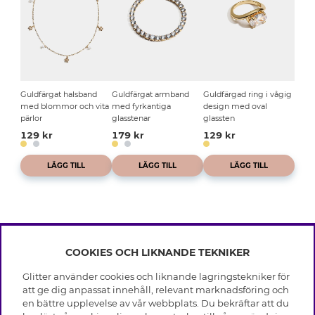
Guldfärgat halsband
Guldfärgat armband
Guldfärgad ring i vågig
med blommor och vita
med fyrkantiga
design med oval
pärlor
glasstenar
glassten
129 kr
179 kr
129 kr
LÄGG TILL
LÄGG TILL
LÄGG TILL
COOKIES OCH LIKNANDE TEKNIKER
INFO
Glitter använder cookies och liknande lagringstekniker för
Leverans
att ge dig anpassat innehåll, relevant marknadsföring och
OM GLITTER
Villkor
en bättre upplevelse av vår webbplats. Du bekräftar att du
Integritetspolicy