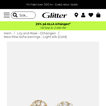
Fri frakt över 300 kr
•
Gratis retur i butik
25% på ALLA
örhängen*
Vid köp av 2 eller fler
Hem
Lily and Rose - Örhängen
New Miss Sofia earrings - Light silk (Gold)