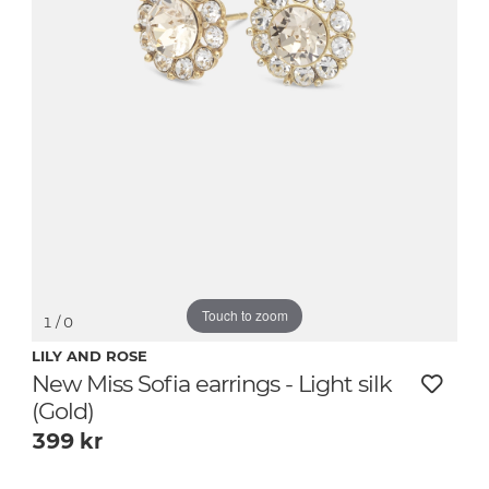
Touch to zoom
1
/ 0
LILY AND ROSE
New Miss Sofia earrings - Light silk
(Gold)
399
kr