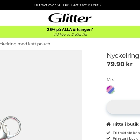
Fri frakt över 300 kr
•
Gratis retur i butik
25% på ALLA
örhängen*
Vid köp av 2 eller fler
ckelring med katt pouch
Nyckelring
79.90
kr
Mix
Hitta i butik
Fri frakt vid kö
Fri retur i butik