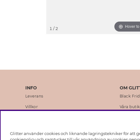
Hover t
1
/ 2
INFO
OM GLIT
Leverans
Black Fri
Villkor
Våra butik
Integritetspolicy
Varumärk
Cookies
Företagsh
Glitter använder cookies och liknande lagringstekniker för att g
Medlemsvillkor
Hållbarhe
cookiepolicy och samtycker till vår användning av cookies genom