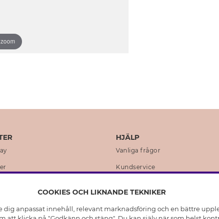
o zoom
TER
HJÄLP
day
Vanliga frågor
er
Kundservice
en
Retur & Ångra Köp
COOKIES OCH LIKNANDE TEKNIKER
istoria
Skötselråd äkta silver
e dig anpassat innehåll, relevant marknadsföring och en bättre upplev
t
Skötselråd skinnhandskar
 att klicka på "Godkänn och stäng". Du kan själv när som helst kontr