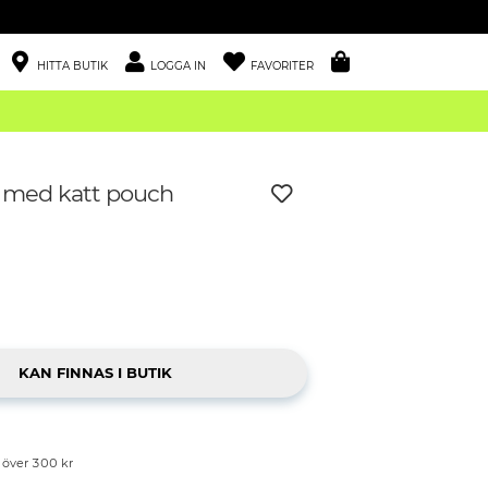
HITTA BUTIK
LOGGA IN
FAVORITER
 med katt pouch
p över 300 kr