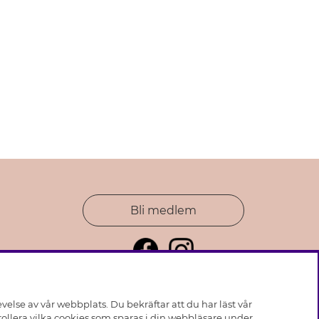
Bli medlem
else av vår webbplats. Du bekräftar att du har läst vår
ollera vilka cookies som sparas i din webbläsare under