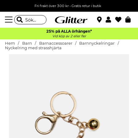
Fri frakt över 300 kr
•
Gratis retur i butik
25% på ALLA
örhängen*
Vid köp av 2 eller fler
Hem
Barn
Barnaccessoarer
Barnnyckelringar
Nyckelring med strasshjärta