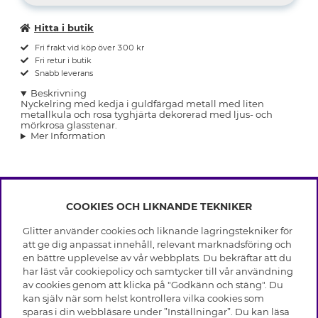
Hitta i butik
Fri frakt vid köp över 300 kr
Fri retur i butik
Snabb leverans
Beskrivning
Nyckelring med kedja i guldfärgad metall med liten
metallkula och rosa tyghjärta dekorerad med ljus- och
mörkrosa glasstenar.
Mer Information
COOKIES OCH LIKNANDE TEKNIKER
INFO
Glitter använder cookies och liknande lagringstekniker för
Leverans
att ge dig anpassat innehåll, relevant marknadsföring och
OM GLITTER
Villkor
en bättre upplevelse av vår webbplats. Du bekräftar att du
Integritetspolicy
har läst vår cookiepolicy och samtycker till vår användning
Black Friday
Cookies
av cookies genom att klicka på "Godkänn och stäng". Du
HJÄLP
Våra butiker
kan själv när som helst kontrollera vilka cookies som
Medlemsvillkor
Varumärken
sparas i din webbläsare under ”Inställningar”. Du kan läsa
Vanliga frågor
Jobba hos Glitter