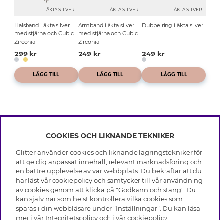
ÄKTA SILVER
ÄKTA SILVER
ÄKTA SILVER
Halsband i äkta silver
Armband i äkta silver
Dubbelring i äkta silver
med stjärna och Cubic
med stjärna och Cubic
Zirconia
Zirconia
299 kr
249 kr
249 kr
LÄGG TILL
LÄGG TILL
LÄGG TILL
COOKIES OCH LIKNANDE TEKNIKER
INFO
Glitter använder cookies och liknande lagringstekniker för
Leverans
att ge dig anpassat innehåll, relevant marknadsföring och
OM GLITTER
Villkor
en bättre upplevelse av vår webbplats. Du bekräftar att du
Integritetspolicy
har läst vår cookiepolicy och samtycker till vår användning
Black Friday
Cookies
av cookies genom att klicka på "Godkänn och stäng". Du
HJÄLP
Våra butiker
kan själv när som helst kontrollera vilka cookies som
Medlemsvillkor
Varumärken
sparas i din webbläsare under ”Inställningar”. Du kan läsa
Vanliga frågor
Jobba hos Glitter
Företagshistoria
mer i vår
Integritetspolicy
och i vår
cookiepolicy
.
Kundservice