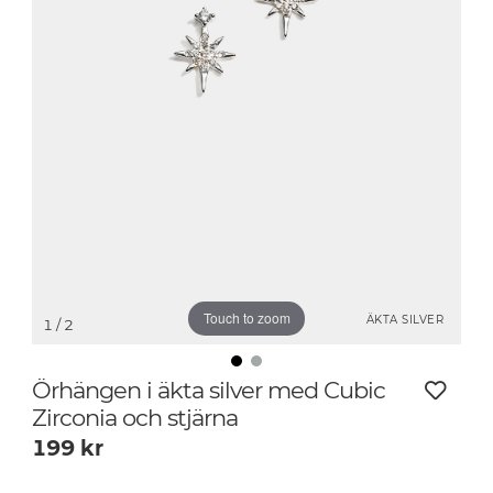
Touch to zoom
ÄKTA SILVER
1
/ 2
Örhängen i äkta silver med Cubic
Zirconia och stjärna
199
kr