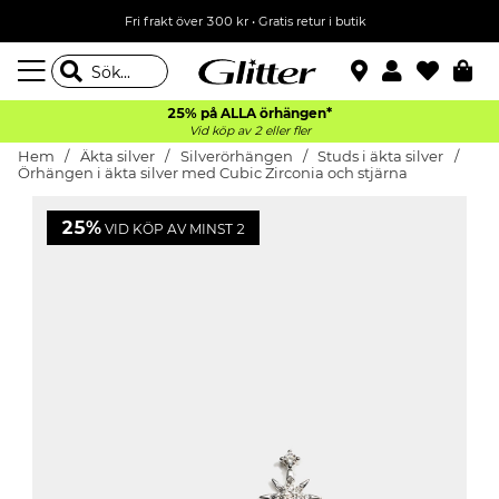
Fri frakt över 300 kr
•
Gratis retur i butik
25% på ALLA
örhängen*
Vid köp av 2 eller fler
Hem
Äkta silver
Silverörhängen
Studs i äkta silver
Örhängen i äkta silver med Cubic Zirconia och stjärna
25%
VID KÖP AV MINST 2