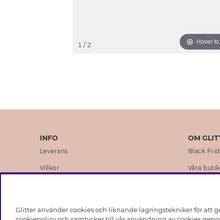
Hover t
1
/ 2
INFO
OM GLIT
Leverans
Black Fri
Villkor
Våra butik
Integritetspolicy
Varumärk
Cookies
Företagsh
Glitter använder cookies och liknande lagringstekniker för att g
Medlemsvillkor
Hållbarhe
cookiepolicy och samtycker till vår användning av cookies genom