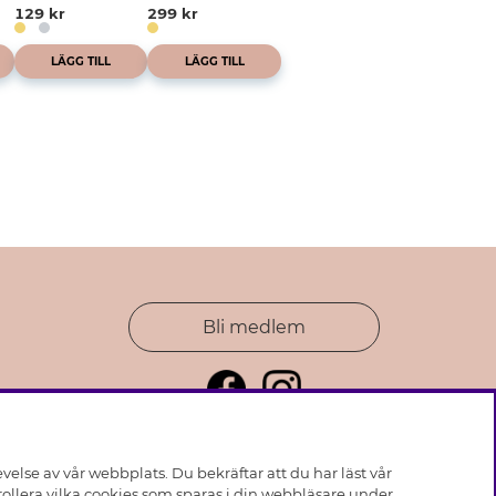
129 kr
299 kr
LÄGG TILL
LÄGG TILL
Bli medlem
else av vår webbplats. Du bekräftar att du har läst vår
ollera vilka cookies som sparas i din webbläsare under