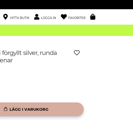
HITTA BUTIK
LOGGA IN
FAVORITER
förgyllt silver, runda
enar
LÄGG I VARUKORG