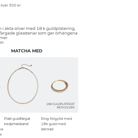
p över 300 kr
i äkta silver med 18 k guldplätering,
färgade glasstenar som ger örhängena
mer.
on
MATCHA MED
T
18K GULDPLÄTERAT
R
ÄKTA SILVER
Platt guldfärgat
Ring förgylld med
kedjehalsband
18k guld med
va
stenrad
ar