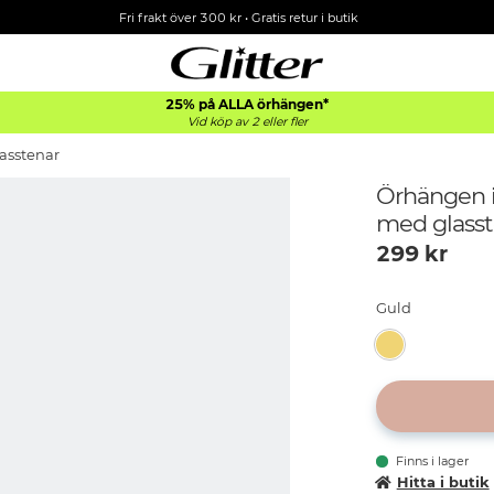
Fri frakt över 300 kr
•
Gratis retur i butik
25% på ALLA
örhängen*
Vid köp av 2 eller fler
lasstenar
Örhängen i 
med glasst
299
kr
Guld
Finns i lager
Hitta i butik