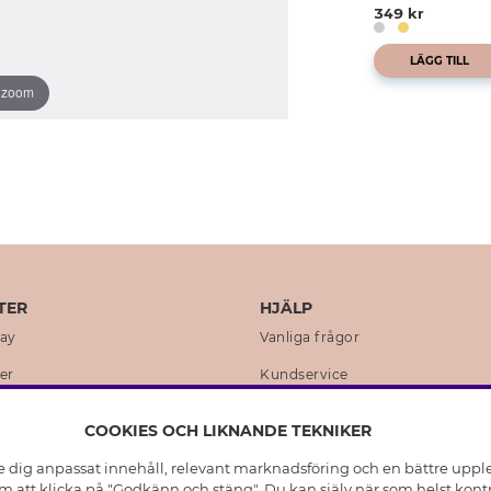
349 kr
LÄGG TILL
o zoom
TER
HJÄLP
day
Vanliga frågor
er
Kundservice
en
Retur & Ångra Köp
COOKIES OCH LIKNANDE TEKNIKER
istoria
Skötselråd äkta silver
e dig anpassat innehåll, relevant marknadsföring och en bättre upplev
t
Skötselråd skinnhandskar
 att klicka på "Godkänn och stäng". Du kan själv när som helst kontr