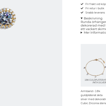
Fri frakt vid kö
Fri retur i butik
Snabb leverans
Beskrivning
Runda örhängen 
dekorerad med 
ett vackert skim
Mer Informati
18K GULDPLÄTERA
ÄKTA SILVE
Armband i 18k
guldpläterat äkta
silver med dekorati
Cubic Zirconia sten