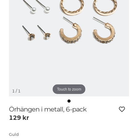
Touch to zoom
1
/ 1
Örhängen i metall, 6-pack
129
kr
Guld