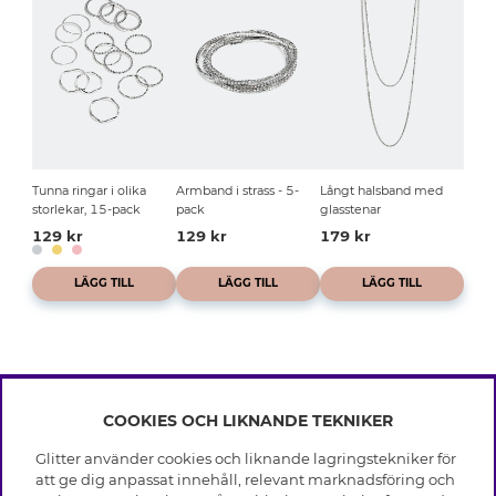
Tunna ringar i olika
Armband i strass - 5-
Långt halsband med
storlekar, 15-pack
pack
glasstenar
129 kr
129 kr
179 kr
LÄGG TILL
LÄGG TILL
LÄGG TILL
COOKIES OCH LIKNANDE TEKNIKER
INFO
Glitter använder cookies och liknande lagringstekniker för
Leverans
att ge dig anpassat innehåll, relevant marknadsföring och
OM GLITTER
Villkor