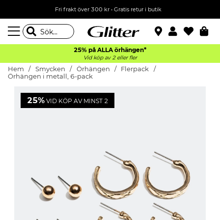
Fri frakt över 300 kr
•
Gratis retur i butik
25% på ALLA
örhängen*
Vid köp av 2 eller fler
Hem
Smycken
Örhängen
Flerpack
Örhängen i metall, 6-pack
25%
VID KÖP AV MINST 2