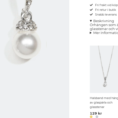
Fri frakt vid kö
Fri retur i butik
Snabb leverans
Beskrivning
Örhängen som 
glasstenar och vi
Mer Informati
Halsband med hän
av glaspärla och
glasstenar
129 kr