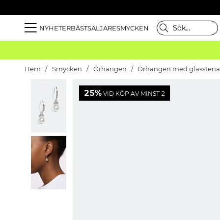
NYHETER
BÄSTSÄLJARE
SMYCKEN
Hem
Smycken
Örhängen
Örhängen med glasstenar
25%
VID KÖP AV MINST 2