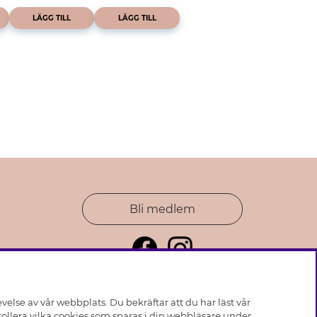
LÄGG TILL
LÄGG TILL
Bli medlem
else av vår webbplats. Du bekräftar att du har läst vår
ollera vilka cookies som sparas i din webbläsare under