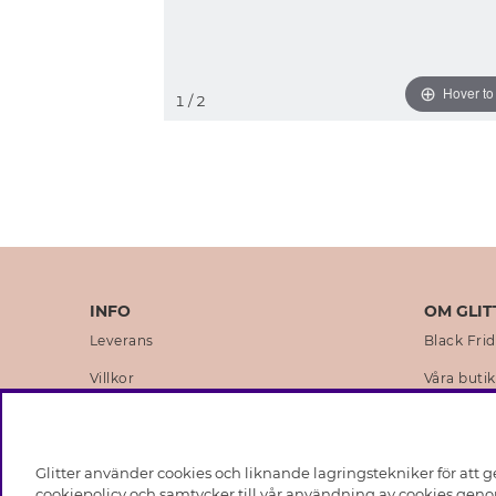
Hover t
1
/ 2
INFO
OM GLIT
Leverans
Black Fri
Villkor
Våra butik
Integritetspolicy
Varumärk
Cookies
Företagsh
Glitter använder cookies och liknande lagringstekniker för att g
Medlemsvillkor
Hållbarhe
cookiepolicy och samtycker till vår användning av cookies genom