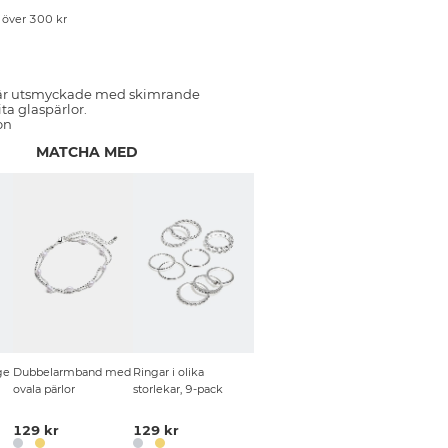
p över 300 kr
är utsmyckade med skimrande
ta glaspärlor.
on
MATCHA MED
ge
Dubbelarmband med
Ringar i olika
ovala pärlor
storlekar, 9-pack
129 kr
129 kr