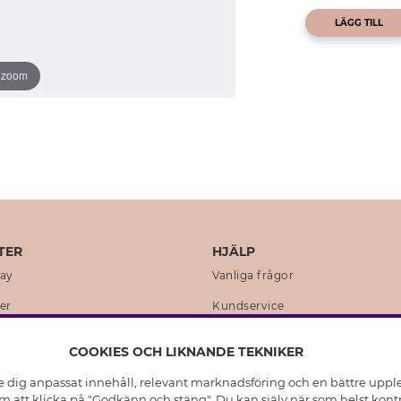
LÄGG TILL
o zoom
TER
HJÄLP
day
Vanliga frågor
er
Kundservice
en
Retur & Ångra Köp
COOKIES OCH LIKNANDE TEKNIKER
istoria
Skötselråd äkta silver
e dig anpassat innehåll, relevant marknadsföring och en bättre upplev
t
Skötselråd skinnhandskar
 att klicka på "Godkänn och stäng". Du kan själv när som helst kontr