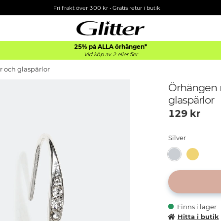
Fri frakt över 300 kr
•
Gratis retur i butik
25% på ALLA
örhängen*
Vid köp av 2 eller fler
 och glaspärlor
Örhängen 
glaspärlor
129
kr
Silver
Finns i lager
Hitta i butik