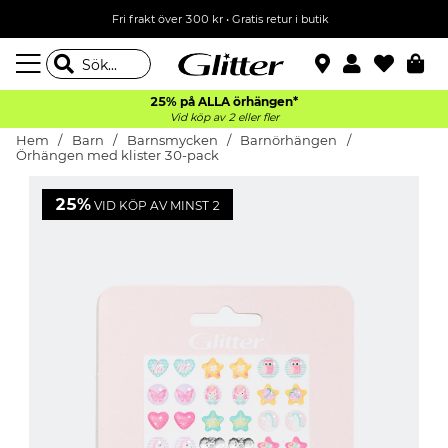
Fri frakt över 300 kr
•
Gratis retur i butik
25% på ALLA
örhängen*
Vid köp av 2 eller fler
Hem
Barn
Barnsmycken
Barnörhängen
Örhängen med klister 30-pack
25%
VID KÖP AV MINST 2