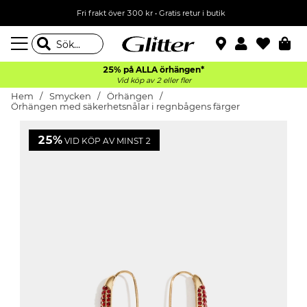
Fri frakt över 300 kr
•
Gratis retur i butik
25% på ALLA
örhängen*
Vid köp av 2 eller fler
Hem
Smycken
Örhängen
Örhängen med säkerhetsnålar i regnbågens färger
25%
VID KÖP AV MINST 2