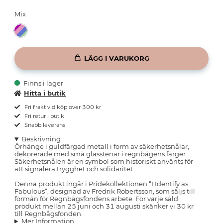
Mix
LÄGG I VARUKORG
Finns i lager
Hitta i butik
Fri frakt vid köp över 300 kr
Fri retur i butik
Snabb leverans
Beskrivning
Örhänge i guldfärgad metall i form av säkerhetsnålar,
dekorerade med små glasstenar i regnbågens färger.
Säkerhetsnålen är en symbol som historiskt använts för
att signalera trygghet och solidaritet.
Denna produkt ingår i Pridekollektionen “I Identify as
Fabulous”, designad av Fredrik Robertsson, som säljs till
förmån för Regnbågsfondens arbete. För varje såld
produkt mellan 25 juni och 31 augusti skänker vi 30 kr
till Regnbågsfonden.
Mer Information