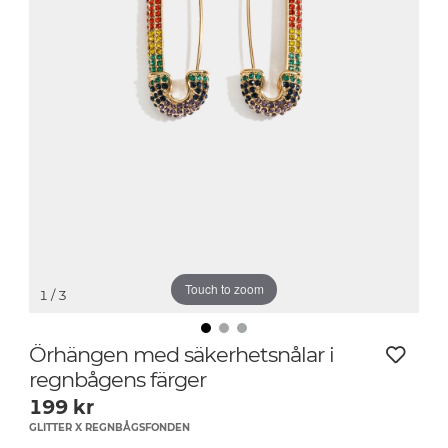
Touch to zoom
1
/ 3
Örhängen med säkerhetsnålar i
regnbågens färger
199
kr
GLITTER X REGNBÅGSFONDEN