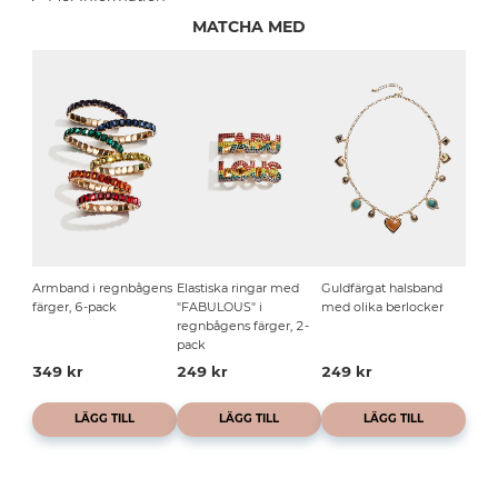
MATCHA MED
Armband i regnbågens
Elastiska ringar med
Guldfärgat halsband
färger, 6-pack
"FABULOUS" i
med olika berlocker
regnbågens färger, 2-
pack
349 kr
249 kr
249 kr
LÄGG TILL
LÄGG TILL
LÄGG TILL