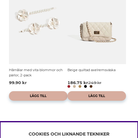
Hårnålar med vita blommor och
Beige quiltad axelremsväska
pärlor, 2-pack
99.90 kr
186.75 kr
249 kr
LÄGG TILL
LÄGG TILL
COOKIES OCH LIKNANDE TEKNIKER
INFO