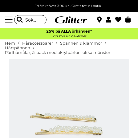
Fri frakt över 300 kr
•
Gratis retur i butik
25% på ALLA
örhängen*
Vid köp av 2 eller fler
Hem
Håraccessoarer
Spännen & klämmor
Hårspännen
Pärlhårnålar, 5-pack med akrylpärlor i olika mönster