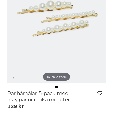
Touch to zoom
1
/ 1
Pärlhårnålar, 5-pack med
akrylpärlor i olika mönster
129
kr