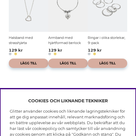
Halsband med
Armband med
Ringar i olika storlekar,
strasshjärta
hjärtformad berlock
9-pack
129 kr
129 kr
129 kr
LÄGG TILL
LÄGG TILL
LÄGG TILL
COOKIES OCH LIKNANDE TEKNIKER
INFO
Glitter använder cookies och liknande lagringstekniker för
Leverans
att ge dig anpassat innehåll, relevant marknadsföring och
OM GLITTER
Villkor
en bättre upplevelse av vår webbplats. Du bekräftar att du
Integritetspolicy
har läst vår cookiepolicy och samtycker till vår användning
Black Friday
Cookies
av cookies genom att klicka på "Godkänn och stäng". Du