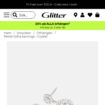
Fri frakt över 300 kr
•
Gratis retur i butik
25% på ALLA
örhängen*
Vid köp av 2 eller fler
Hem
Smycken
Örhängen
Petite Sofia earrings - Crystal