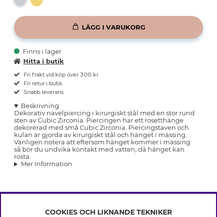
LÄGG I VARUKORG
Finns i lager
Hitta i butik
Fri frakt vid köp över 300 kr
Fri retur i butik
Snabb leverans
Beskrivning
Dekorativ navelpiercing i kirurgiskt stål med en stor rund
sten av Cubic Zirconia. Piercingen har ett rosetthänge
dekorerad med små Cubic Zirconia. Piercingstaven och
kulan är gjorda av kirurgiskt stål och hänget i mässing.
Vänligen notera att eftersom hänget kommer i mässing
så bör du undvika kontakt med vatten, då hänget kan
rosta.
Mer Information
COOKIES OCH LIKNANDE TEKNIKER
INFO