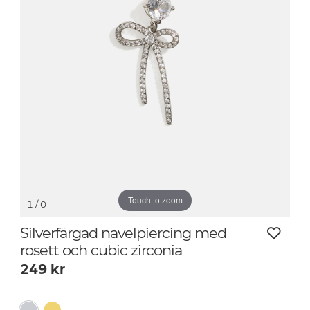
Touch to zoom
1
/ 0
Silverfärgad navelpiercing med
rosett och cubic zirconia
249
kr