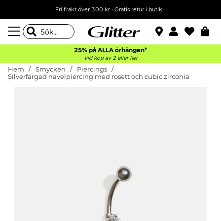
Fri frakt över 300 kr
•
Gratis retur i butik
25% på ALLA
örhängen*
Vid köp av 2 eller fler
Hem
Smycken
Piercings
Silverfärgad navelpiercing med rosett och cubic zirconia