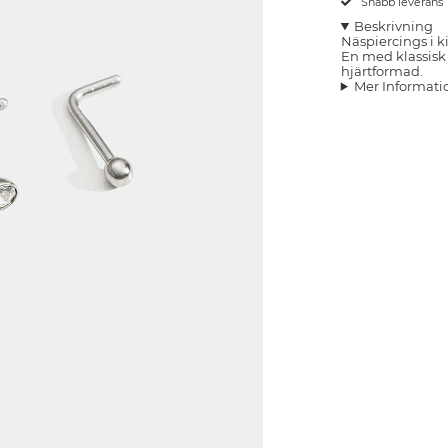
Snabb leverans
Beskrivning
Näspiercings i k
En med klassisk 
hjärtformad.
Mer Informati