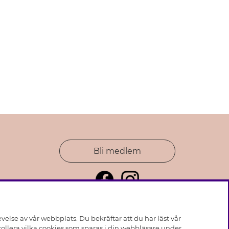
Bli medlem
else av vår webbplats. Du bekräftar att du har läst vår
ollera vilka cookies som sparas i din webbläsare under