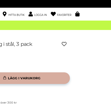
HITTA BUTIK
LOGGA IN
FAVORITER
 i stål, 3 pack
LÄGG I VARUKORG
p över 300 kr