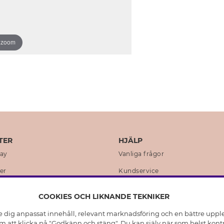
o zoom
TER
HJÄLP
day
Vanliga frågor
er
Kundservice
en
Retur & Ångra Köp
COOKIES OCH LIKNANDE TEKNIKER
istoria
Skötselråd äkta silver
e dig anpassat innehåll, relevant marknadsföring och en bättre upplev
t
Skötselråd skinnhandskar
 att klicka på "Godkänn och stäng". Du kan själv när som helst kontr