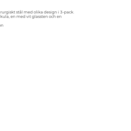
irurgiskt stål med olika design i 3-pack.
kula, en med vit glassten och en
on