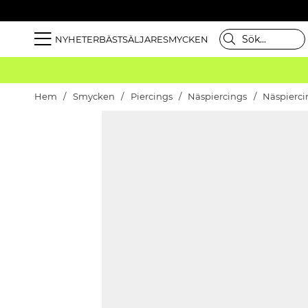
NYHETER
BÄSTSÄLJARE
SMYCKEN
Hem
Smycken
Piercings
Näspiercings
Näspiercin