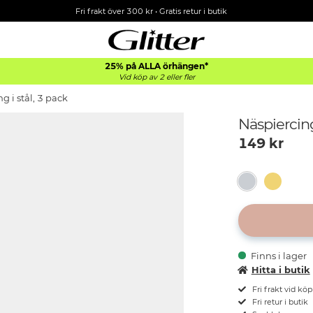
Fri frakt över 300 kr
•
Gratis retur i butik
25% på ALLA
örhängen*
Vid köp av 2 eller fler
g i stål, 3 pack
Näspiercing
149
kr
Finns i lager
Hitta i butik
Fri frakt vid kö
Fri retur i butik