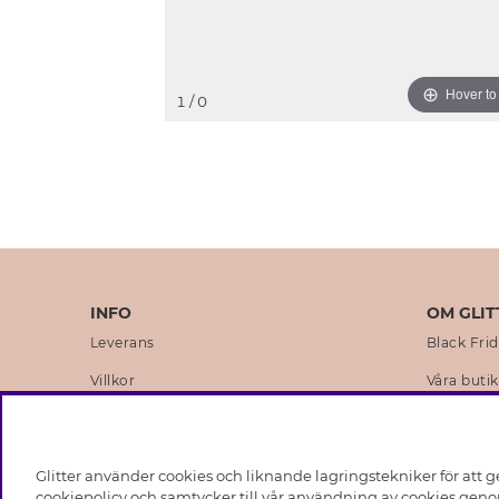
Hover t
1
/ 0
INFO
OM GLIT
Leverans
Black Fri
Villkor
Våra butik
Integritetspolicy
Varumärk
Cookies
Företagsh
Glitter använder cookies och liknande lagringstekniker för att g
Medlemsvillkor
Hållbarhe
cookiepolicy och samtycker till vår användning av cookies genom