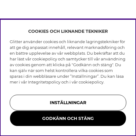
COOKIES OCH LIKNANDE TEKNIKER
INFO
Glitter använder cookies och liknande lagringstekniker för
Leverans
att ge dig anpassat innehåll, relevant marknadsföring och
OM GLITTER
Villkor
en bättre upplevelse av vår webbplats. Du bekräftar att du
Integritetspolicy
har läst vår cookiepolicy och samtycker till vår användning
Black Friday
Cookies
av cookies genom att klicka på "Godkänn och stäng". Du
HJÄLP
Våra butiker
kan själv när som helst kontrollera vilka cookies som
Medlemsvillkor
Varumärken
sparas i din webbläsare under ”Inställningar”. Du kan läsa
Vanliga frågor
Jobba hos Glitter
Företagshistoria
mer i vår
Integritetspolicy
och i vår
cookiepolicy
.
Kundservice
Återkallelse
Hållbarhet
Retur & Ångra Köp
Presentkortssaldo
Visselblåsning
Skötselråd äkta silver
Bli medlem
Press & Samarbeten
INSTÄLLNINGAR
Skötselråd skinnhandskar
Storleksguide för ringar
GODKÄNN OCH STÄNG
Smycken i rostfritt stål