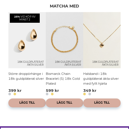
MATCHA MED
25%
VID KÖP AV
MINST 2
18K GULDPLÄTERAT
18K GULDPLÄTERAT
18K GULDPLÄTERAT
ÄKTA SILVER
ÄKTA SILVER
ÄKTA SILVER
Större droppörhänge i
Bismarck Chain
Halsband i 18k
18k guldpläterat silver
Bracelet (S) 18k Gold
guldpläterat äkta silver
Plated
med fyllt hjärta
399 kr
599 kr
349 kr
LÄGG TILL
LÄGG TILL
LÄGG TILL