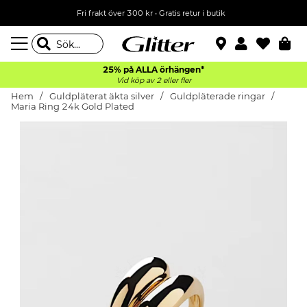
Fri frakt över 300 kr
•
Gratis retur i butik
25% på ALLA
örhängen*
Vid köp av 2 eller fler
Hem
Guldpläterat äkta silver
Guldpläterade ringar
Maria Ring 24k Gold Plated