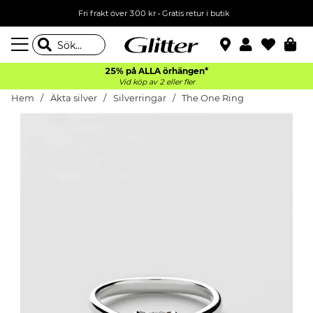
Fri frakt över 300 kr
•
Gratis retur i butik
25% på ALLA
örhängen*
Vid köp av 2 eller fler
Hem
Äkta silver
Silverringar
The One Ring