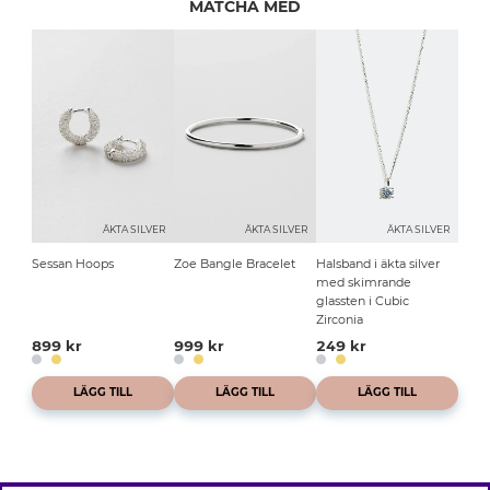
MATCHA MED
ÄKTA SILVER
ÄKTA SILVER
ÄKTA SILVER
Sessan Hoops
Zoe Bangle Bracelet
Halsband i äkta silver
med skimrande
glassten i Cubic
Zirconia
899 kr
999 kr
249 kr
LÄGG TILL
LÄGG TILL
LÄGG TILL