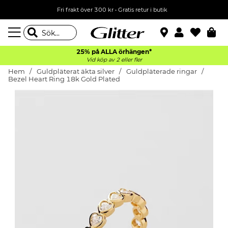
Fri frakt över 300 kr
•
Gratis retur i butik
25% på ALLA
örhängen*
Vid köp av 2 eller fler
Hem
Guldpläterat äkta silver
Guldpläterade ringar
Bezel Heart Ring 18k Gold Plated