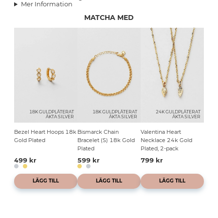
Mer Information
MATCHA MED
18K GULDPLÄTERAT
18K GULDPLÄTERAT
24K GULDPLÄTERAT
ÄKTA SILVER
ÄKTA SILVER
ÄKTA SILVER
Bezel Heart Hoops 18k
Bismarck Chain
Valentina Heart
Gold Plated
Bracelet (S) 18k Gold
Necklace 24k Gold
Plated
Plated, 2-pack
499 kr
599 kr
799 kr
LÄGG TILL
LÄGG TILL
LÄGG TILL