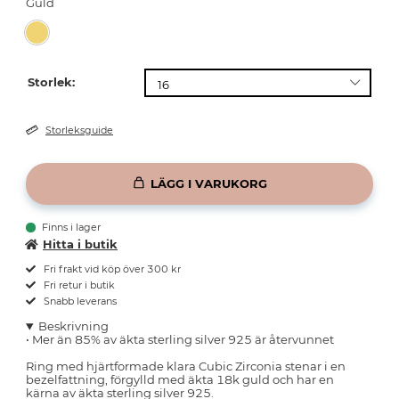
Guld
Storlek:
Storleksguide
LÄGG I VARUKORG
Finns i lager
Hitta i butik
Fri frakt vid köp över 300 kr
Fri retur i butik
Snabb leverans
Beskrivning
• Mer än 85% av äkta sterling silver 925 är återvunnet
Ring med hjärtformade klara Cubic Zirconia stenar i en
bezelfattning, förgylld med äkta 18k guld och har en
kärna av äkta sterling silver 925.