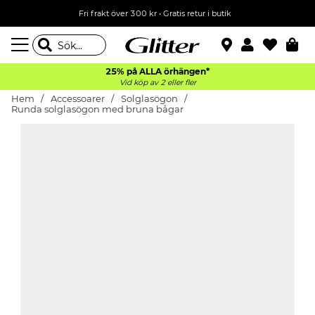
Fri frakt över 300 kr
•
Gratis retur i butik
25% på ALLA
örhängen*
Vid köp av 2 eller fler
Hem
Accessoarer
Solglasögon
Runda solglasögon med bruna bågar