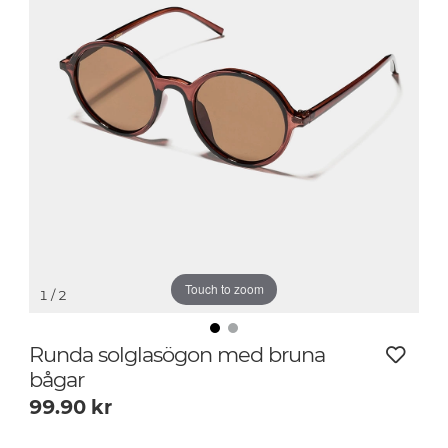
Touch to zoom
1
/ 2
Runda solglasögon med bruna
bågar
99.90
kr