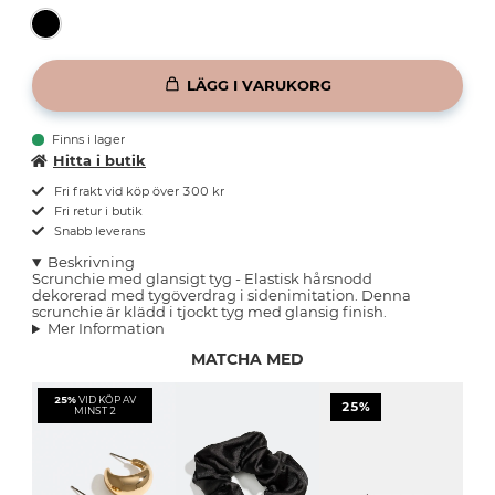
LÄGG I VARUKORG
Finns i lager
Hitta i butik
Fri frakt vid köp över 300 kr
Fri retur i butik
Snabb leverans
Beskrivning
Scrunchie med glansigt tyg - Elastisk hårsnodd
dekorerad med tygöverdrag i sidenimitation. Denna
scrunchie är klädd i tjockt tyg med glansig finish.
Mer Information
MATCHA MED
25%
VID KÖP AV
25%
MINST 2