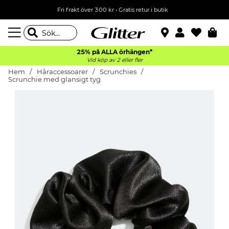
Fri frakt över 300 kr
•
Gratis retur i butik
25% på ALLA
örhängen*
Vid köp av 2 eller fler
Hem
Håraccessoarer
Scrunchies
Scrunchie med glansigt tyg