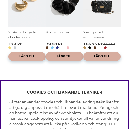
Små guldfärgade
Svart scrunchie
Svart quiltad
chunky hoops
axelremsväska
129 kr
39.90 kr
186.75 kr
249 kr
LÄGG TILL
LÄGG TILL
LÄGG TILL
COOKIES OCH LIKNANDE TEKNIKER
INFO
Glitter använder cookies och liknande lagringstekniker för
Leverans
att ge dig anpassat innehåll, relevant marknadsföring och
OM GLITTER
Villkor
en bättre upplevelse av vår webbplats. Du bekräftar att du
Integritetspolicy
har läst vår cookiepolicy och samtycker till vår användning
Black Friday
Cookies
av cookies genom att klicka på "Godkänn och stäng". Du
HJÄLP
Våra butiker