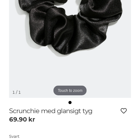
Touch to zoom
1
/ 1
Scrunchie med glansigt tyg
69.90
kr
Svart