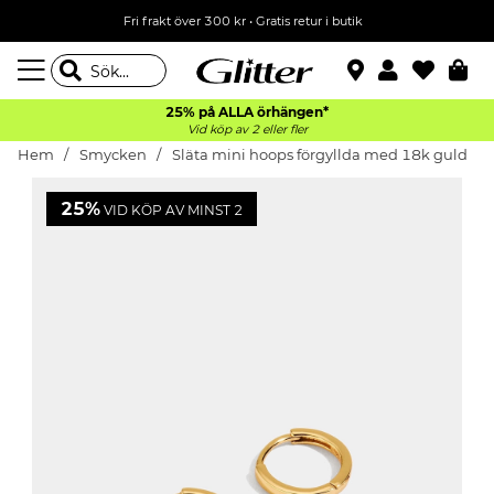
Fri frakt över 300 kr
•
Gratis retur i butik
25% på ALLA
örhängen*
Vid köp av 2 eller fler
Hem
Smycken
Släta mini hoops förgyllda med 18k guld
25%
VID KÖP AV MINST 2