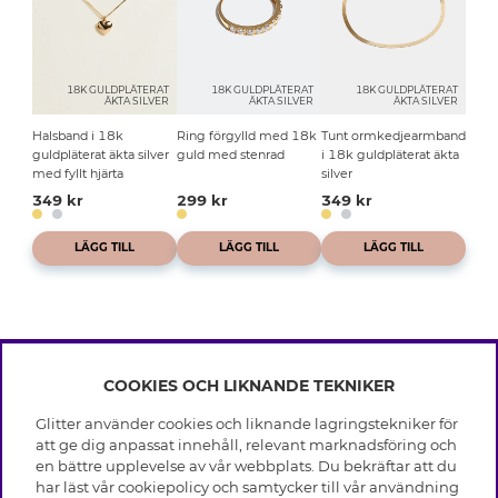
18K GULDPLÄTERAT
18K GULDPLÄTERAT
18K GULDPLÄTERAT
ÄKTA SILVER
ÄKTA SILVER
ÄKTA SILVER
Halsband i 18k
Ring förgylld med 18k
Tunt ormkedjearmband
guldpläterat äkta silver
guld med stenrad
i 18k guldpläterat äkta
med fyllt hjärta
silver
349 kr
299 kr
349 kr
LÄGG TILL
LÄGG TILL
LÄGG TILL
COOKIES OCH LIKNANDE TEKNIKER
INFO
Glitter använder cookies och liknande lagringstekniker för
Leverans
att ge dig anpassat innehåll, relevant marknadsföring och
OM GLITTER
Villkor
en bättre upplevelse av vår webbplats. Du bekräftar att du
Integritetspolicy
har läst vår cookiepolicy och samtycker till vår användning
Black Friday