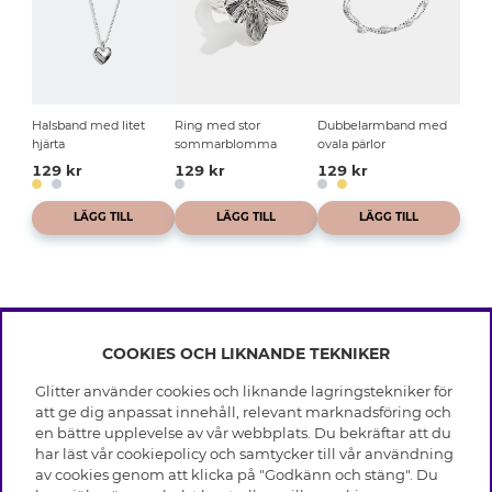
Halsband med litet
Ring med stor
Dubbelarmband med
hjärta
sommarblomma
ovala pärlor
129 kr
129 kr
129 kr
LÄGG TILL
LÄGG TILL
LÄGG TILL
COOKIES OCH LIKNANDE TEKNIKER
INFO
Glitter använder cookies och liknande lagringstekniker för
Leverans
att ge dig anpassat innehåll, relevant marknadsföring och
OM GLITTER
Villkor
en bättre upplevelse av vår webbplats. Du bekräftar att du
Integritetspolicy
har läst vår cookiepolicy och samtycker till vår användning
Black Friday
Cookies
av cookies genom att klicka på "Godkänn och stäng". Du
HJÄLP
Våra butiker