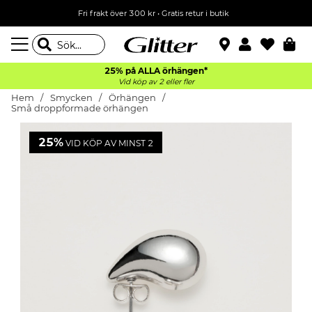
Fri frakt över 300 kr
•
Gratis retur i butik
25% på ALLA
örhängen*
Vid köp av 2 eller fler
Hem
Smycken
Örhängen
Små droppformade örhängen
25%
VID KÖP AV MINST 2