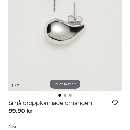
Touch to zoom
1
/ 3
Små droppformade örhängen
99.90
kr
Silver